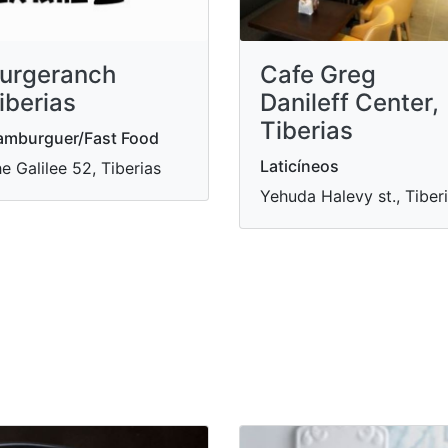
urgeranch
Cafe Greg
iberias
Danileff Center,
Tiberias
amburguer/Fast Food
Laticíneos
e Galilee 52, Tiberias
Yehuda Halevy st., Tiber