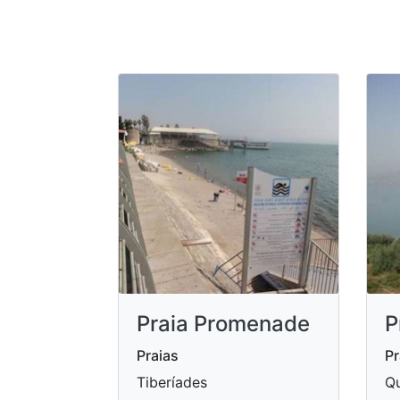
Praia Promenade
P
Praias
Pr
Tiberíades
Qu