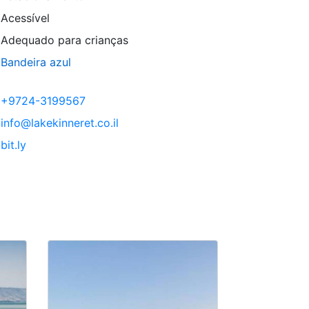
Acessível
Adequado para crianças
Bandeira azul
+9724-3199567
info@lakekinneret.co.il
bit.ly