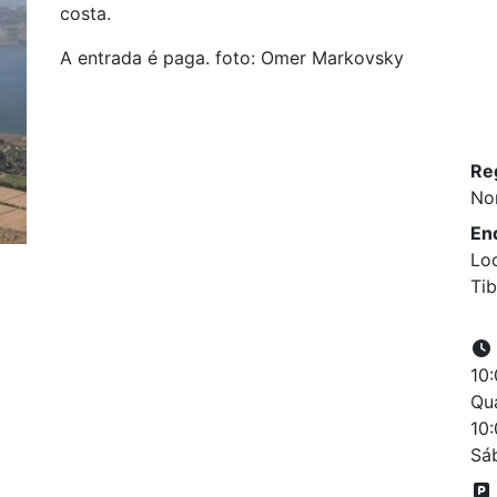
costa.
A entrada é paga. foto: Omer Markovsky
Re
No
En
Loc
Tib
10:
Qua
10:
Sáb