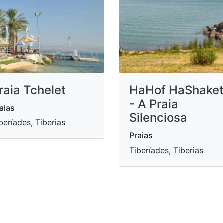
raia Tchelet
HaHof HaShake
- A Praia
aias
Silenciosa
beríades, Tiberias
Praias
Tiberíades, Tiberias