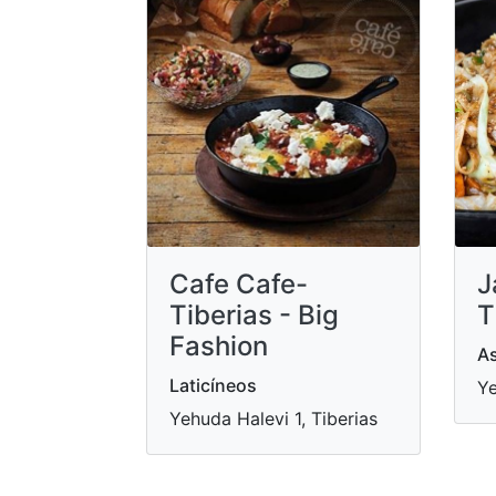
Cafe Cafe-
J
Tiberias - Big
T
Fashion
As
Laticíneos
Ye
Yehuda Halevi 1, Tiberias