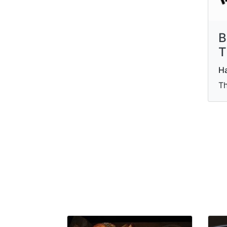
B
T
H
Th