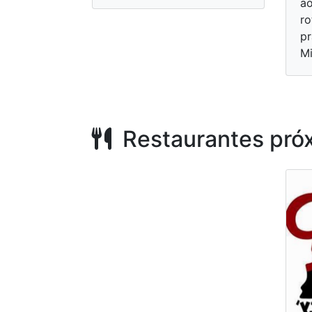
ao
ro
pr
Mi
Restaurantes pró