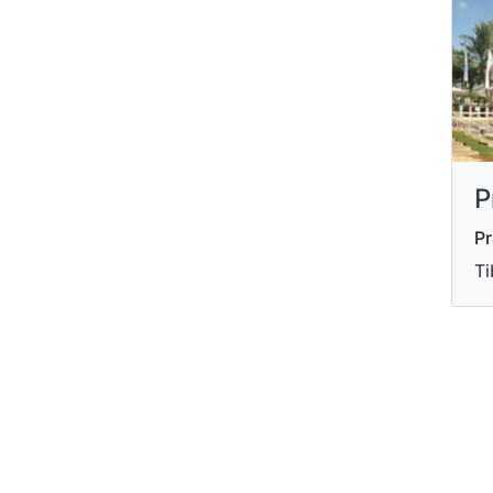
P
Pr
Ti