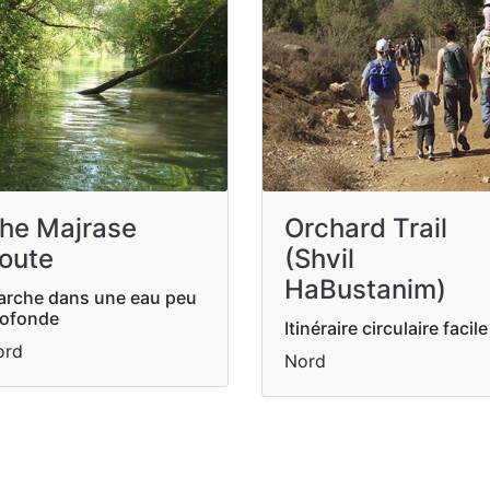
he Majrase
Orchard Trail
oute
(Shvil
HaBustanim)
rche dans une eau peu
rofonde
Itinéraire circulaire facile
ord
Nord