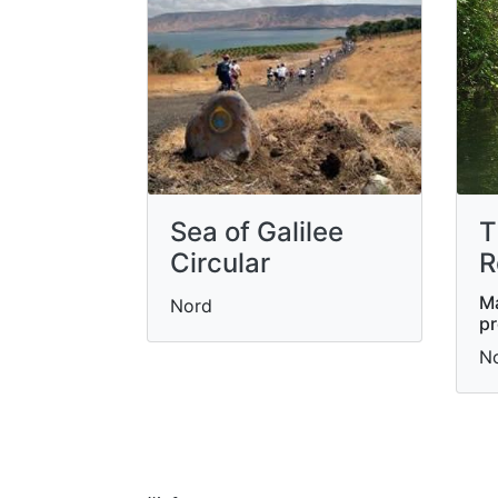
Sea of Galilee
T
Circular
R
Ma
Nord
p
N