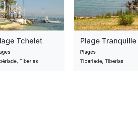
lage Tchelet
Plage Tranquille
ages
Plages
bériade, Tiberias
Tibériade, Tiberias