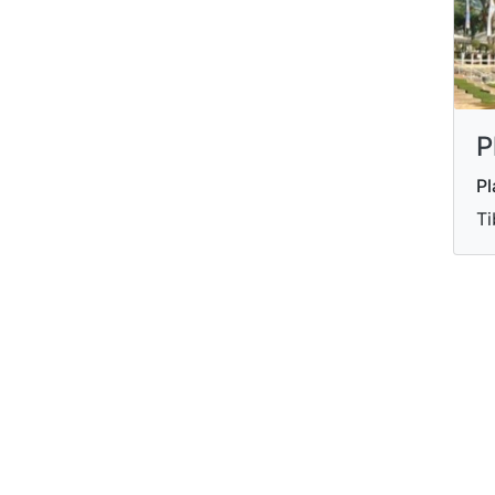
P
Pl
Ti