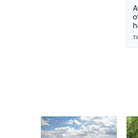
A
o
h
Ti