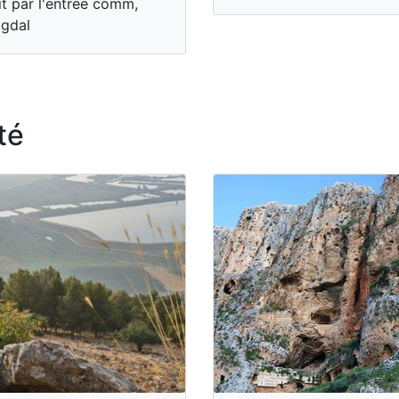
it par l'entrée comm,
gdal
té