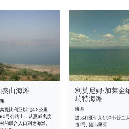
独奏曲海滩
利莫尼姆·加莱金
瑞特海滩
滩
海滩
离提比利亚以北4.5公里，
90号公路上，从夏威夷度
提比利亚伊莱伊泽卡普兰
村的联合入口到达海滩。,
道1号, 提比里亚