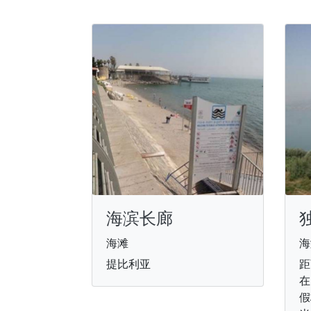
海滨长廊
海滩
海
提比利亚
距
在
假