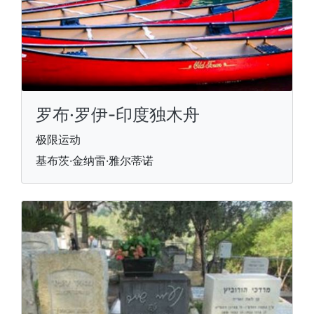
罗布·罗伊-印度独木舟
极限运动
基布茨·金纳雷·雅尔蒂诺