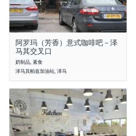
阿罗玛（芳香）意式咖啡吧－泽
马其交叉口
奶制品, 素食
泽马其帕兹加油站, 泽马