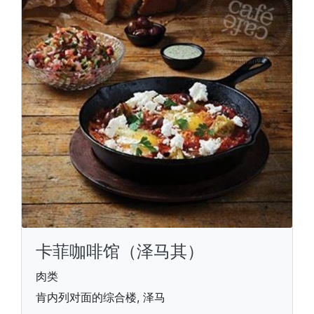
卡菲咖啡馆（泽马其）
肉类
肯内列对面的综合楼, 泽马