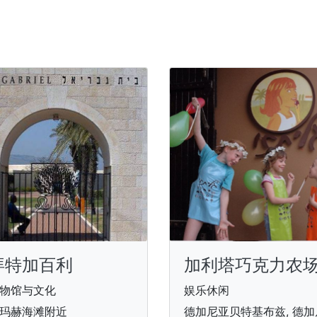
拜特加百利
加利塔巧克力农
物馆与文化
娱乐休闲
玛赫海滩附近
德加尼亚贝特基布兹, 德加