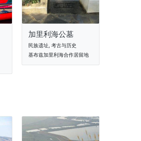
加里利海公墓
民族遗址, 考古与历史
基布兹加里利海合作居留地