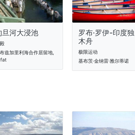
约旦河大浸池
罗布·罗伊-印度独
木舟
殿
极限运动
布兹加里利海合作居留地,
fat
基布茨·金纳雷·雅尔蒂诺