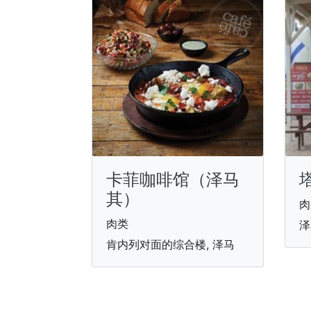
卡菲咖啡馆（泽马
其）
肉
肉类
泽
肯内列对面的综合楼, 泽马