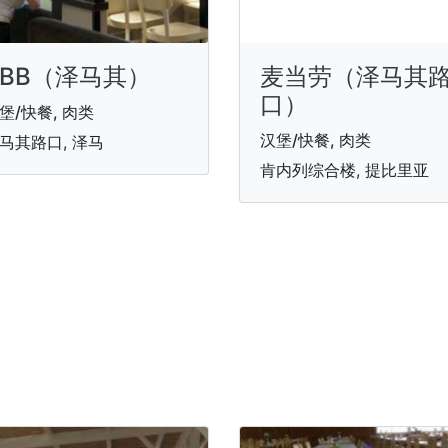
BBB（泽马其）
麦当劳（泽马其
口）
堡/快餐, 肉类
汉堡/快餐, 肉类
马其路口, 泽马
肯内列综合楼, 提比里亚