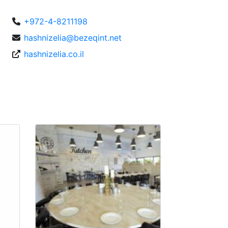
+972-4-8211198
hashnizelia@bezeqint.net
hashnizelia.co.il