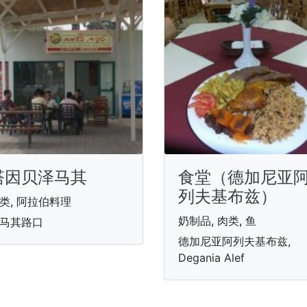
塔因贝泽马其
食堂（德加尼亚
列夫基布兹）
类, 阿拉伯料理
奶制品, 肉类, 鱼
马其路口
德加尼亚阿列夫基布兹,
Degania Alef