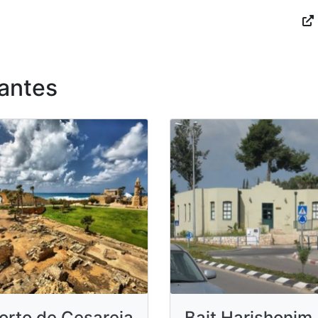
antes
orto de Cesareia
Bait Harishonim