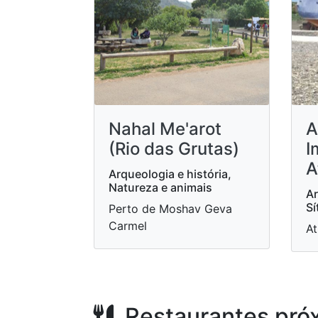
A
Nahal Me'arot
I
(Rio das Grutas)
A
Arqueologia e história,
Natureza e animais
Ar
Sí
Perto de Moshav Geva
Carmel
At
Restaurantes pró