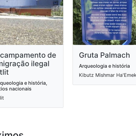
campamento de
Gruta Palmach
migração ilegal
Arqueologia e história
tlit
Kibutz Mishmar Ha'Eme
queologia e história,
tios nacionais
lit
ximos