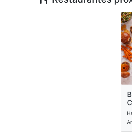
B
C
H
Ar