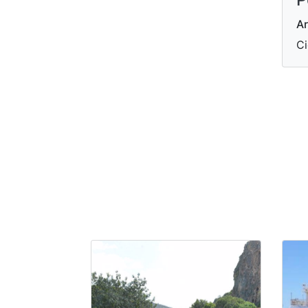
Ar
Ci