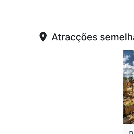
Atracções semelh
P