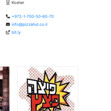
Kosher
+972-1-700-50-60-70
info@pizzahut.co.il
bit.ly