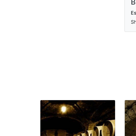
B
Es
Sh