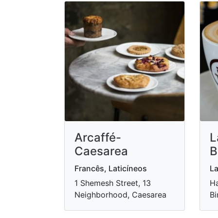
Arcaffé-
L
Caesarea
B
Francês, Laticíneos
La
1 Shemesh Street, 13
Ha
Neighborhood, Caesarea
Bi