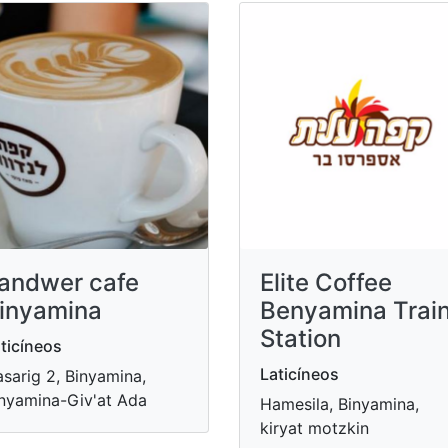
andwer cafe
Elite Coffee
inyamina
Benyamina Trai
Station
ticíneos
Laticíneos
sarig 2, Binyamina,
nyamina-Giv'at Ada
Hamesila, Binyamina,
kiryat motzkin