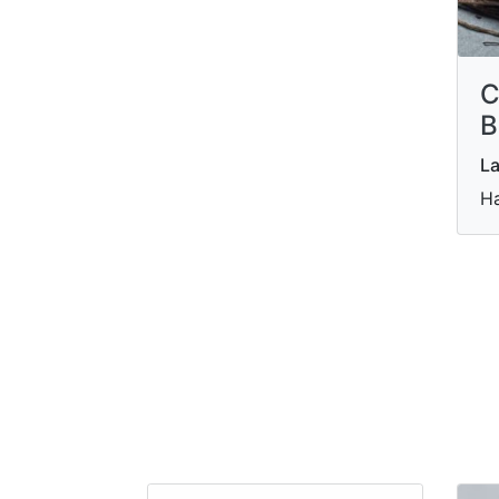
C
B
La
Ha