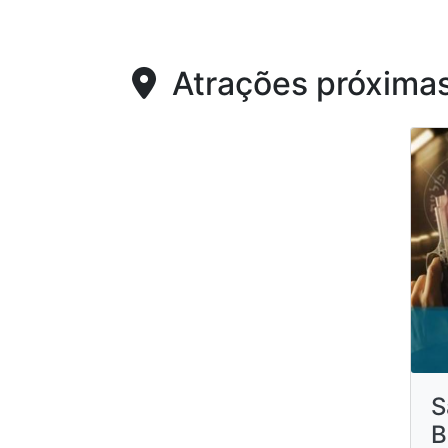
Atrações próxima
S
B