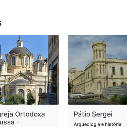
s
greja Ortodoxa
Pátio Sergei
ussa -
Arqueologia e história