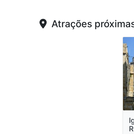
Atrações próxima
I
R