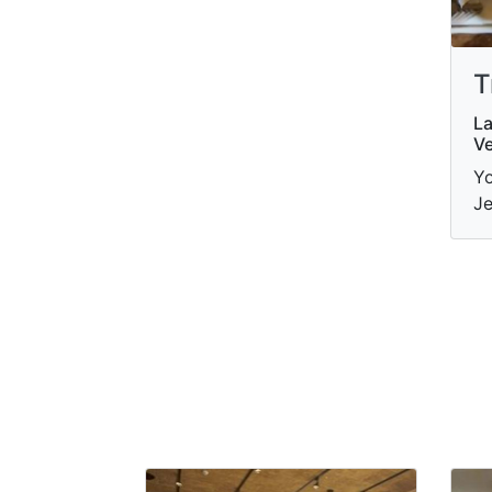
T
La
Ve
Yo
Je