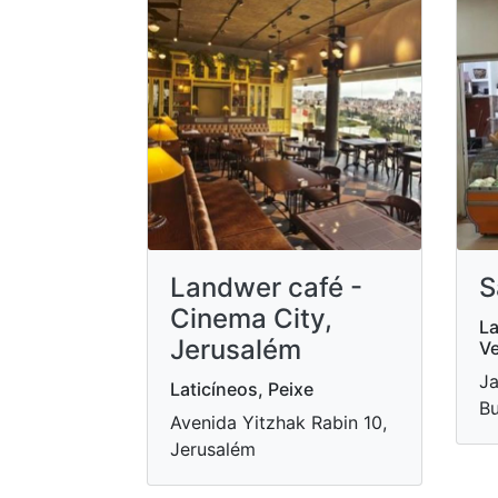
Landwer café -
S
Cinema City,
La
Jerusalém
Ve
Ja
Laticíneos, Peixe
Bu
Avenida Yitzhak Rabin 10,
Jerusalém