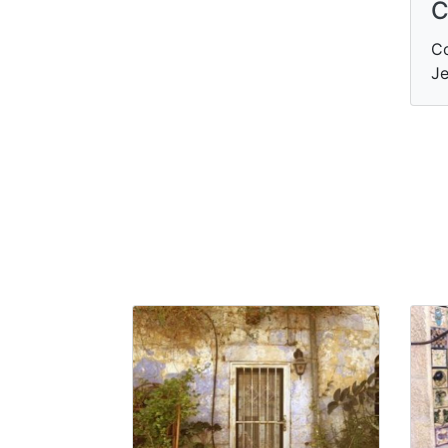
C
C
Je