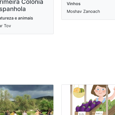
rimeira Colônia
Vinhos
spanhola
Moshav Zanoach
tureza e animais
r Tov