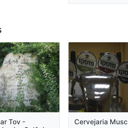
s
ar Tov -
Cervejaria Mus