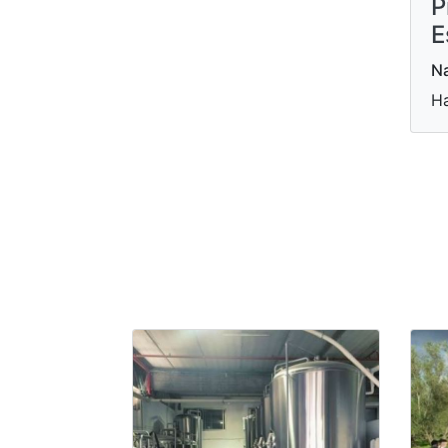
P
E
Na
Ha