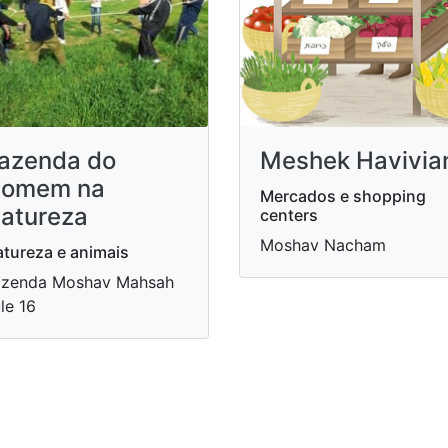
azenda do
Meshek Havivia
omem na
Mercados e shopping
atureza
centers
Moshav Nacham
tureza e animais
azenda Moshav Mahsah
le 16