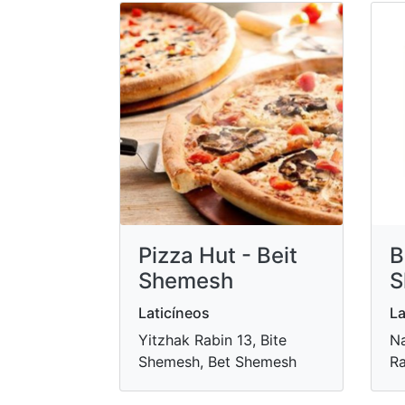
Pizza Hut - Beit
B
Shemesh
S
Laticíneos
La
Yitzhak Rabin 13, Bite
Na
Shemesh, Bet Shemesh
Ra