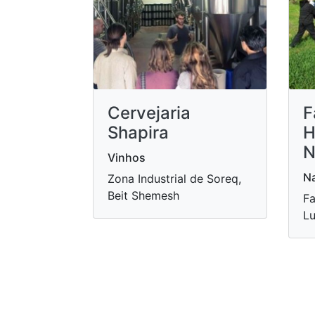
Cervejaria
F
Shapira
H
N
Vinhos
Na
Zona Industrial de Soreq,
Beit Shemesh
F
Lu