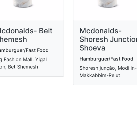
cdonalds- Beit
Mcdonalds-
hemesh
Shoresh Junctio
Shoeva
amburguer/Fast Food
Hamburguer/Fast Food
g Fashion Mall, Yigal
on, Bet Shemesh
Shoresh junção, Modi'in-
Makkabbim-Re'ut