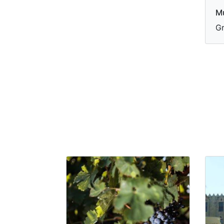
Mu
Gr