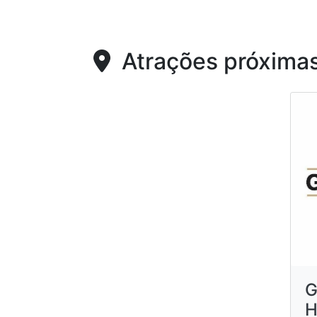
Atrações próxima
G
H