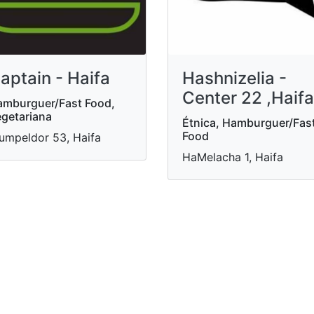
aptain - Haifa
Hashnizelia -
Center 22 ,Haifa
mburguer/Fast Food,
getariana
Étnica, Hamburguer/Fas
Food
umpeldor 53, Haifa
HaMelacha 1, Haifa