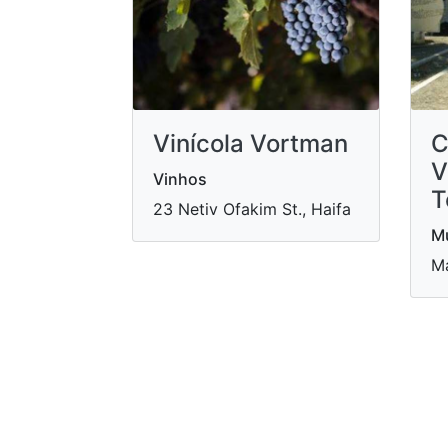
Vinícola Vortman
C
V
Vinhos
T
23 Netiv Ofakim St., Haifa
Mu
Ma