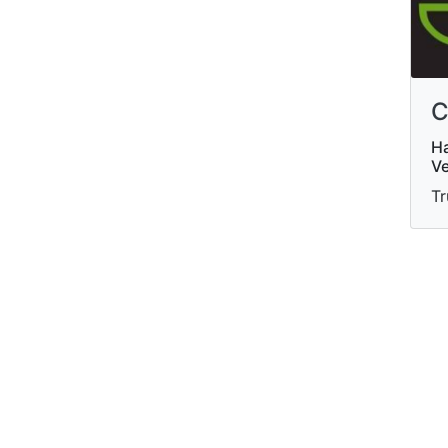
C
Ha
Ve
Tr