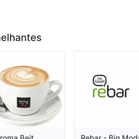
elhantes
roma Beit
Rebar - Big Mod