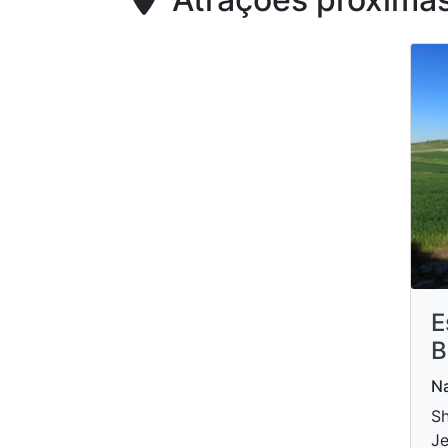
E
B
Na
Sh
Je