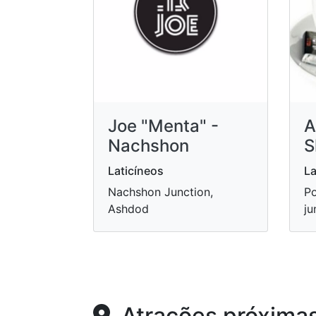
Joe "Menta" -
A
Nachshon
S
Laticíneos
La
Nachshon Junction,
Po
Ashdod
ju
Atrações próxima