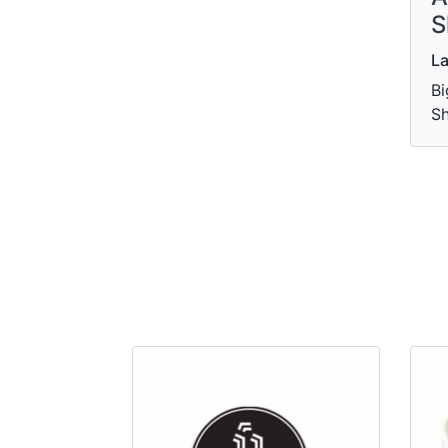
S
La
Bi
S