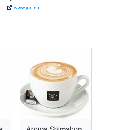
www.joe.co.il
a,
Aroma Shimshon