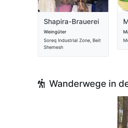
Shapira-Brauerei
M
Weingüter
Mä
Soreq Industrial Zone, Beit
M
Shemesh
Wanderwege in de