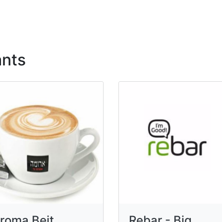
ants
roma Beit
Rebar - Big