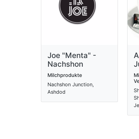
Joe "Menta" -
A
Nachshon
J
Milchprodukte
Mi
Ve
Nachshon Junction,
Sh
Ashdod
Sh
Je