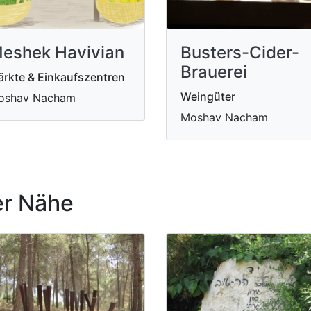
Busters-Cider-
eshek Havivian
Brauerei
rkte & Einkaufszentren
Weingüter
oshav Nacham
Moshav Nacham
r Nähe