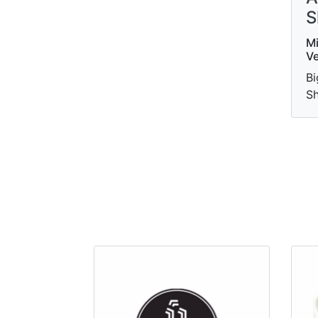
S
Mi
Ve
Bi
S