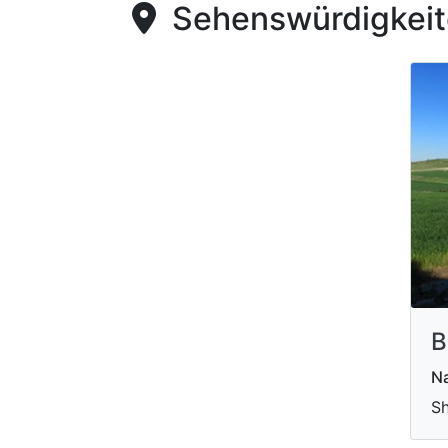
Sehenswürdigkeite
B
Na
Sh