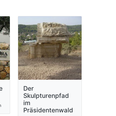
e
Der
Skulpturenpfad
im
m
Präsidentenwald