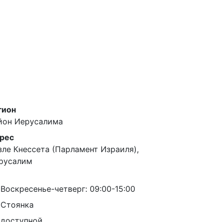
гион
йон Иерусалима
рес
зле Кнессета (Парламент Израиля),
русалим
Воскресенье-четверг: 09:00-15:00
Стоянка
доступной