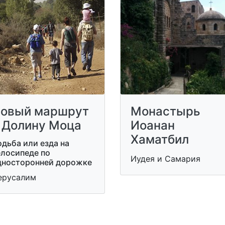
овый маршрут
Монастырь
 Долину Моца
Иоанан
Хаматбил
дьба или езда на
елосипеде по
Иудея и Самария
дносторонней дорожке
ерусалим