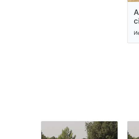
A
c
И