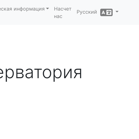
еская информация
Насчет
Русский
нас
ерватория