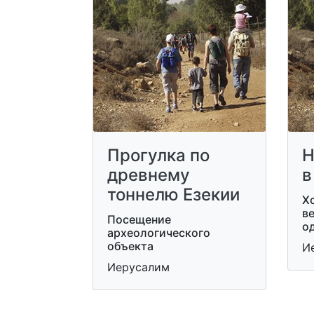
Прогулка по
Н
древнему
в
тоннелю Езекии
Хо
в
Посещение
о
археологического
объекта
И
Иерусалим