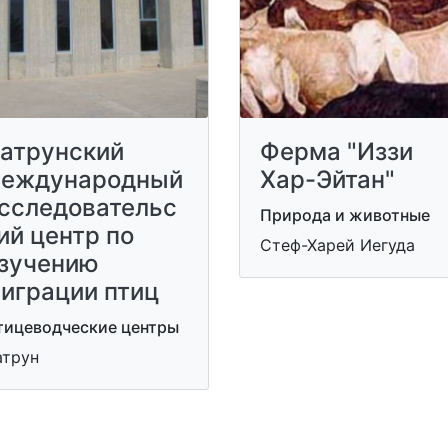
атрунский
Ферма "Иззи
еждународный
Хар-Эйтан"
сследовательс
Природа и животные
ий центр по
Стеф-Харей Иегуда
зучению
играции птиц
тицеводческие центры
атрун