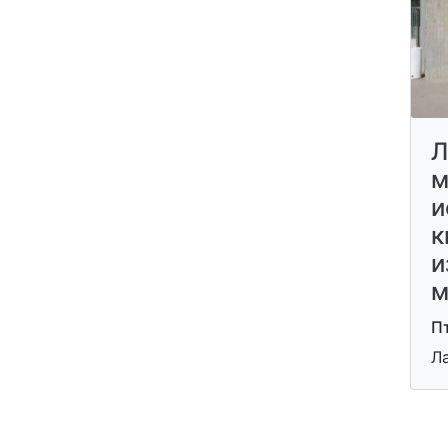
Л
м
и
к
и
м
П
Л