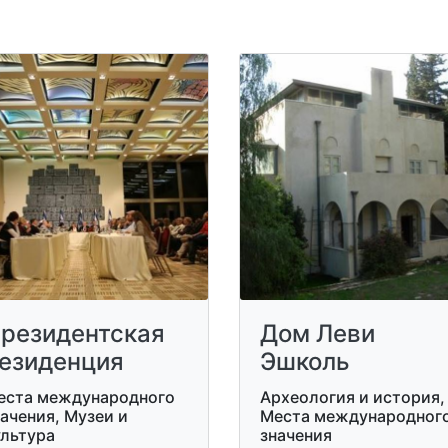
резидентская
Дом Леви
езиденция
Эшколь
еста международного
Археология и история,
ачения, Музеи и
Места международног
ультура
значения