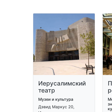
Иерусалимский
П
театр
р
Музеи и культура
М
зн
Дэвид Маркус 20,
к