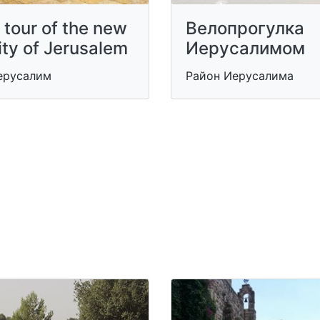
 tour of the new
Велопрогулка
ity of Jerusalem
Иерусалимом
ерусалим
Район Иерусалима