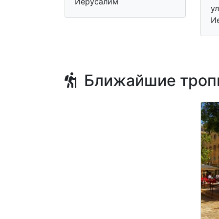
Иерусалим
ул
И
Ближайшие троп