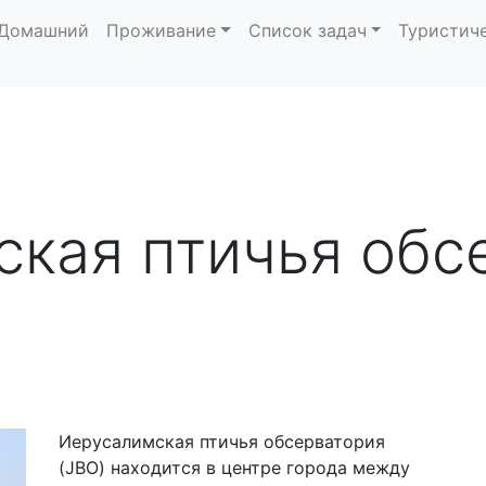
Домашний
Проживание
Список задач
Туристич
кая птичья обс
Иерусалимская птичья обсерватория
(JBO) находится в центре города между