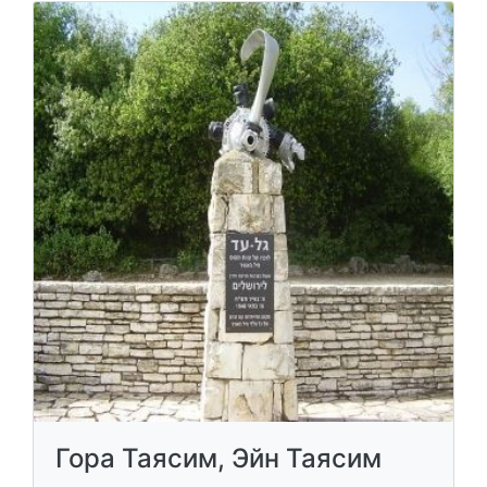
Гора Таясим, Эйн Таясим