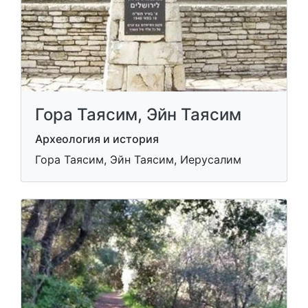
Гора Таясим, Эйн Таясим
Археология и история
Гора Таясим, Эйн Таясим, Иерусалим