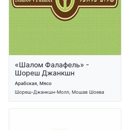
«Шалом Фалафель» -
Шореш Джанкшн
Арабская, Мясо
Шореш-Джанкшн-Молл, Мошав Шоева