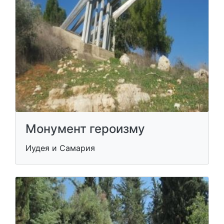
Монумент героизму
Иудея и Самария