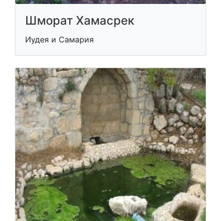
Шморат Хамасрек
Иудея и Самария