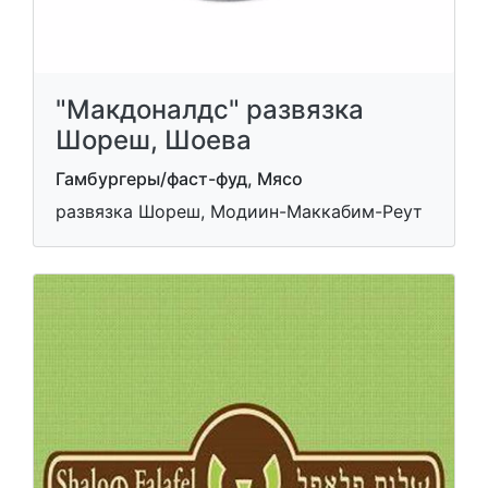
"Макдоналдс" развязка
Шореш, Шоева
Гамбургеры/фаст-фуд, Мясо
развязка Шореш, Модиин-Маккабим-Реут