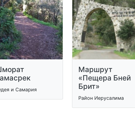
морат
Маршрут
амасрек
«Пещера Бней
Брит»
удея и Самария
Район Иерусалима