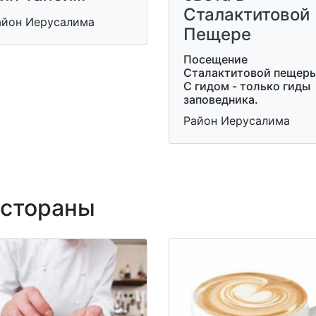
Сталактитовой
айон Иерусалима
Пещере
Посещение
Сталактитовой пещеры
С гидом - только гиды
заповедника.
Район Иерусалима
стораны