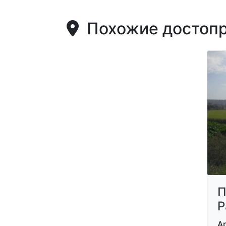
Похожие достопр
П
Р
А