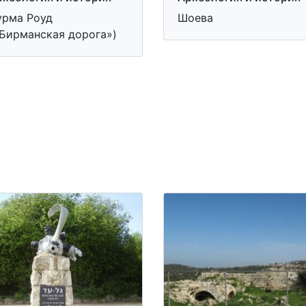
урма Роуд
Шоева
«Бирманская дорога»)