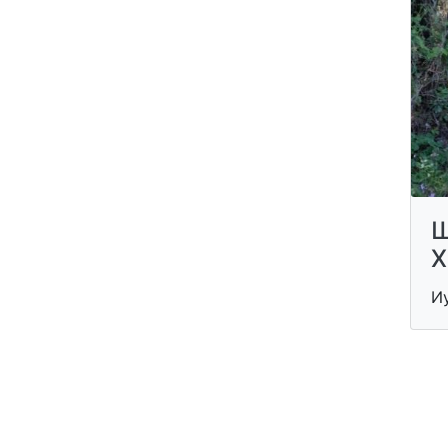
Ш
Х
И