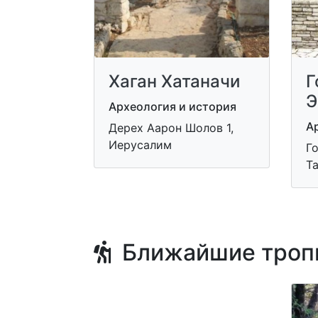
Хаган Хатаначи
Г
Э
Археология и история
А
Дерех Аарон Шолов 1,
Иерусалим
Го
Т
Ближайшие троп