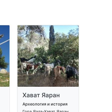
Хават Яаран
Археология и история
Гора Яала-Хават Яаран