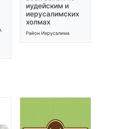
иудейским и
иерусалимских
холмах
.
Район Иерусалима