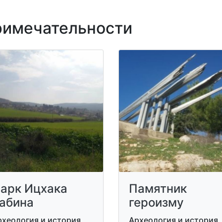
имечательности
арк Ицхака
Памятник
абина
героизму
рхеология и история
Археология и история