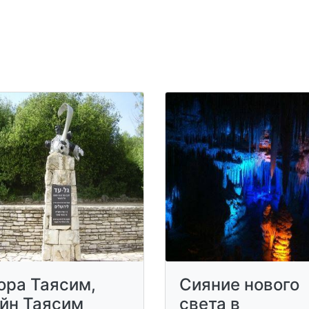
ора Таясим,
Сияние нового
йн Таясим
света в