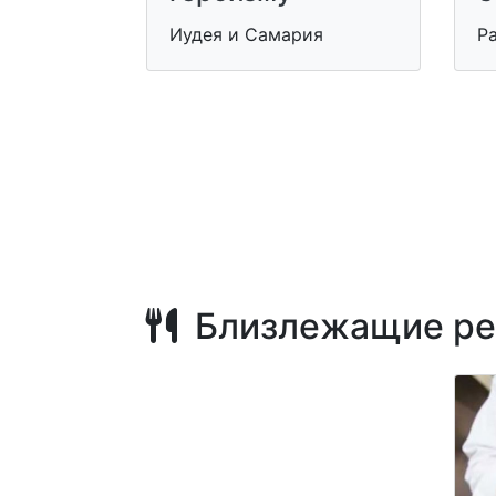
Иудея и Самария
Р
Близлежащие ре