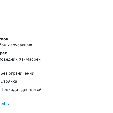
гион
йон Иерусалима
рес
поведник Ха-Масрек
Без ограничений
Стоянка
Подходит для детей
bit.ly