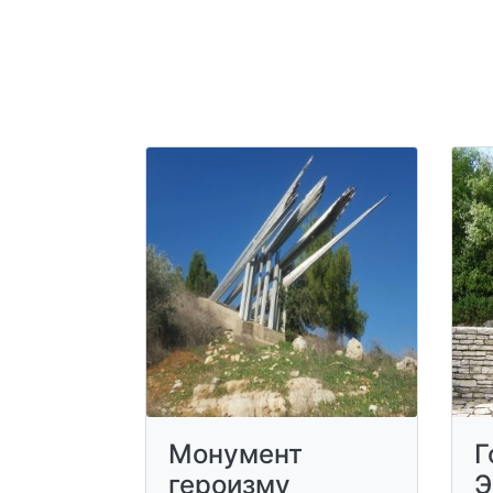
Монумент
Г
героизму
Э