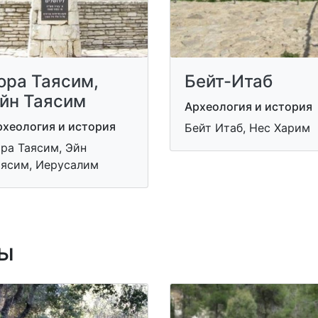
ора Таясим,
Бейт-Итаб
йн Таясим
Археология и история
рхеология и история
Бейт Итаб, Нес Харим
ра Таясим, Эйн
аясим, Иерусалим
ы