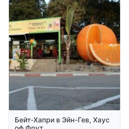
Бейт-Хапри в Эйн-Гев, Хаус
оф Фрут