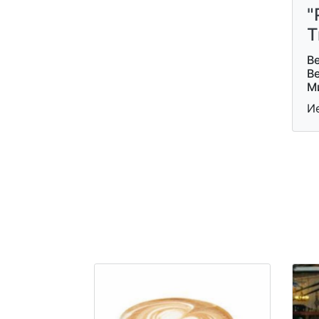
"
Т
Ве
В
М
Ие