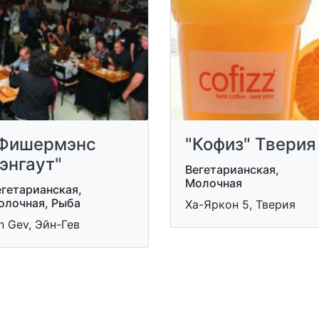
Фишермэнс
"Кофиз" Тверия
энгаут"
Вегетарианская,
Молочная
егетарианская,
олочная, Рыба
Ха-Яркон 5, Тверия
n Gev, Эйн-Гев