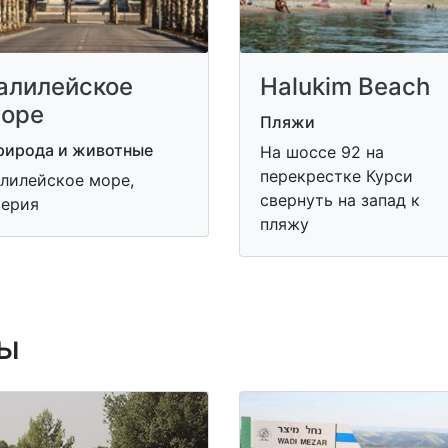
алилейское
Halukim Beach
оре
Пляжи
рирода и животные
На шоссе 92 на
перекрестке Курси
алилейское море,
свернуть на запад к
верия
пляжу
ы