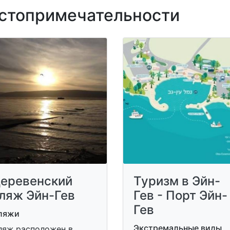
топримечательности
еревенский
Туризм в Эйн-
ляж Эйн-Гев
Гев - Порт Эйн-
Гев
ляжи
Экстремальные виды
ляж расположен в