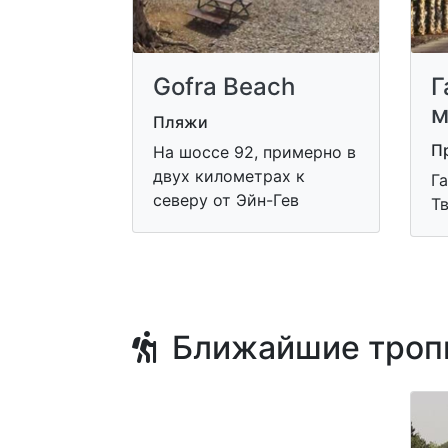
Gofra Beach
Г
м
Пляжи
П
На шоссе 92, примерно в
двух километрах к
Г
северу от Эйн-Гев
Т
Ближайшие троп