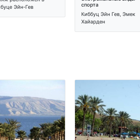
спорта
ибуце Эйн-Гев
Киббуц Эйн Гев, Эмек
Хайарден