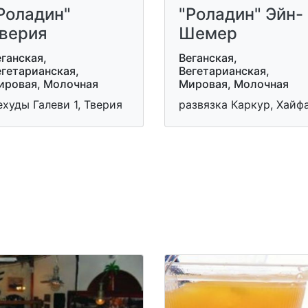
Роладин"
"Роладин" Эйн-
верия
Шемер
ганская,
Веганская,
егетарианская,
Вегетарианская,
ировая, Молочная
Мировая, Молочная
худы Галеви 1, Тверия
развязка Каркур, Хайф