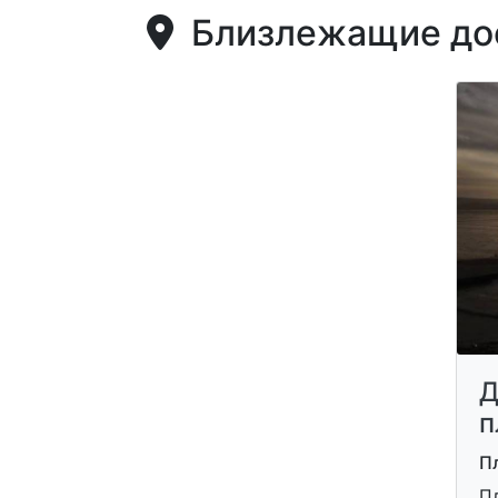
Близлежащие дос
Д
п
П
П