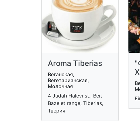
Aroma Tiberias
"
Х
Веганская,
Вегетарианская,
В
Молочная
М
4 Judah Halevi st., Beit
Ei
Bazelet range, Tiberias,
Тверия