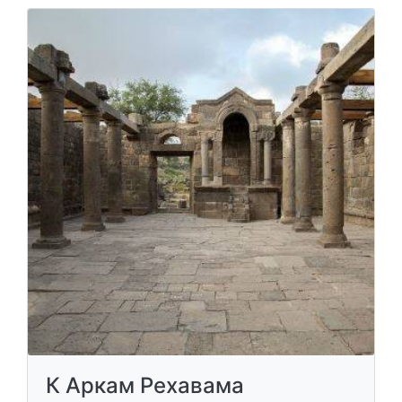
К Аркам Рехавама