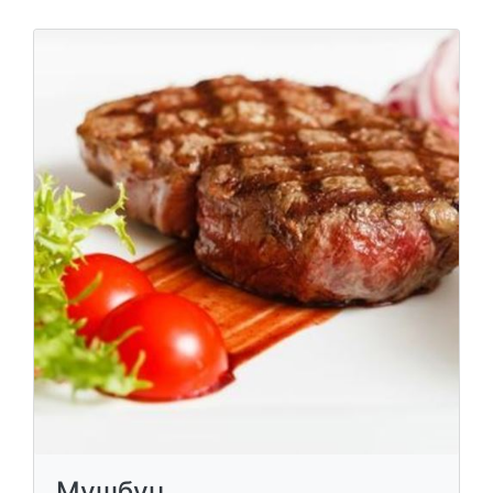
Мушбуц