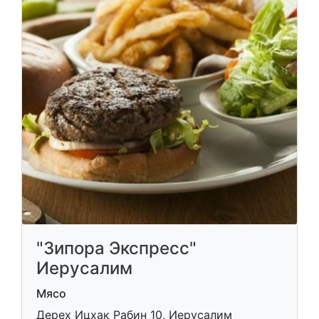
"Зипора Экспресс"
Иерусалим
Мясо
Дерех Ицхак Рабин 10, Иерусалим