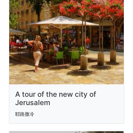
A tour of the new city of
Jerusalem
耶路撒冷