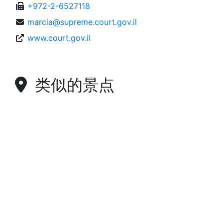
+972-2-6527118
marcia@supreme.court.gov.il
www.court.gov.il
类似的景点