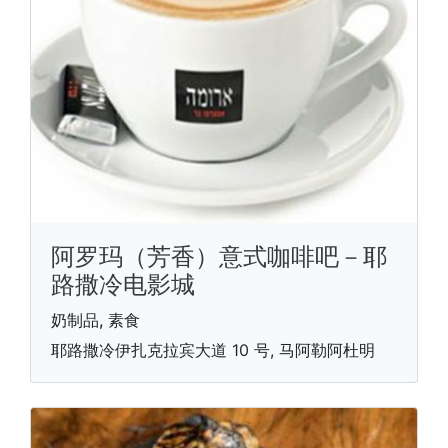
阿罗玛（芳香）意式咖啡吧－耶
路撒冷电影城
奶制品, 素食
耶路撒冷伊扎克拉宾大道 10 号, 马阿勒阿杜明