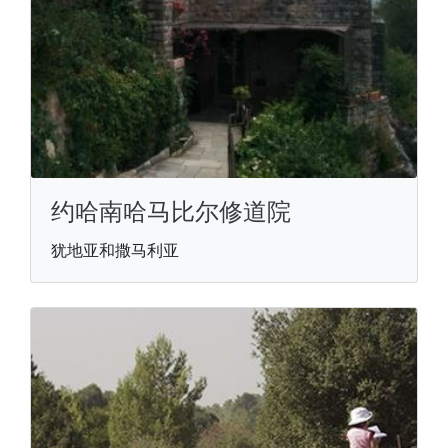
约哈南哈马比尔修道院
犹地亚和撒马利亚