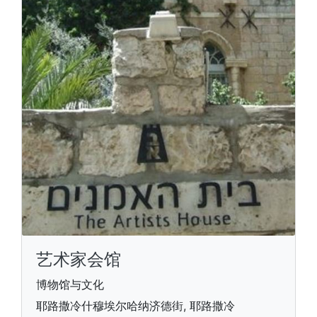
艺术家会馆
博物馆与文化
耶路撒冷什穆埃尔哈纳济德街, 耶路撒冷