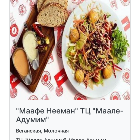
"Маафе Нееман" ТЦ "Маале-
Адумим"
Веганская, Молочная
ТЦ "Маале-Адумим", Маале-Адумим