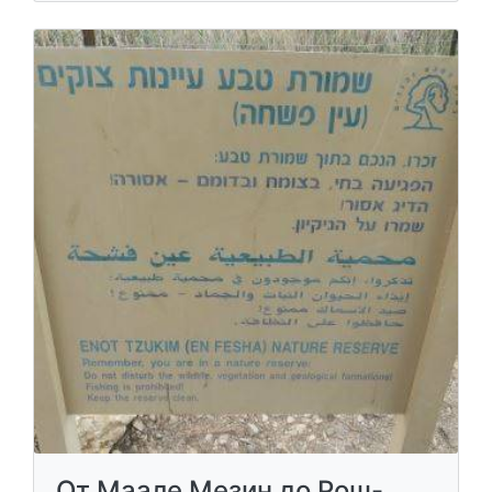
От Маале Мезин до Рош-