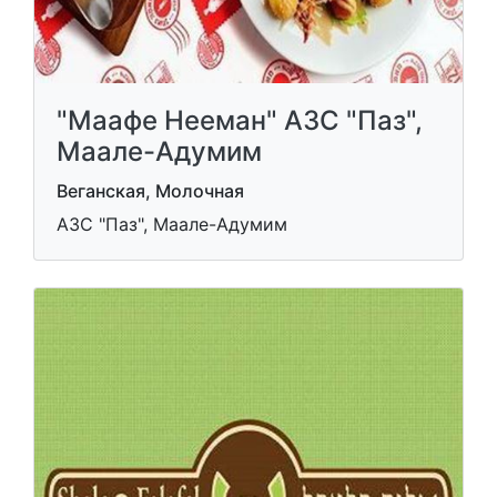
"Маафе Нееман" АЗС "Паз",
Маале-Адумим
Веганская, Молочная
АЗС "Паз", Маале-Адумим