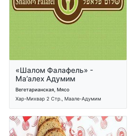
«Шалом Фалафель» -
Ма’алех Адумим
Вегетарианская, Мясо
Хар-Михвар 2 Стр., Маале-Адумим