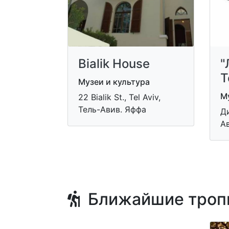
Bialik House
"
Т
Музеи и культура
Му
22 Bialik St., Tel Aviv,
Тель-Авив. Яффа
Ди
Ав
Ближайшие троп