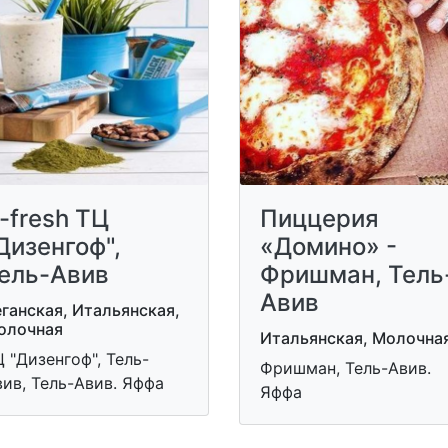
-fresh ТЦ
Пиццерия
Дизенгоф",
«Домино» -
ель-Авив
Фришман, Тель
Авив
ганская, Итальянская,
олочная
Итальянская, Молочна
 "Дизенгоф", Тель-
Фришман, Тель-Авив.
ив, Тель-Авив. Яффа
Яффа