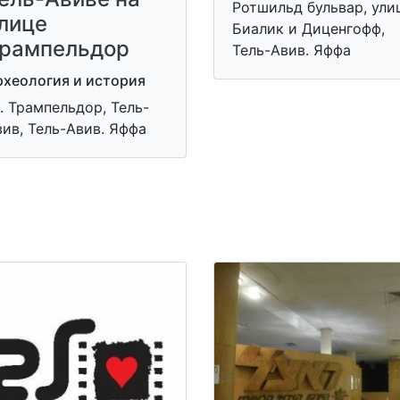
Ротшильд бульвар, ули
лице
Биалик и Диценгофф,
рампельдор
Тель-Авив. Яффа
рхеология и история
. Трампельдор, Тель-
ив, Тель-Авив. Яффа