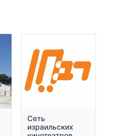
Сеть
израильских
кинотеатров