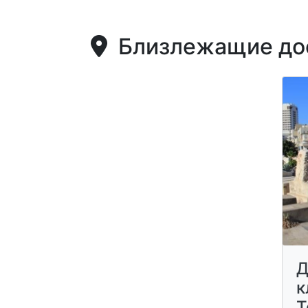
Близлежащие дос
Д
к
Т