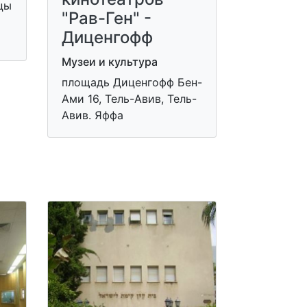
цы
"Рав-Ген" -
Диценгофф
Музеи и культура
площадь Диценгофф Бен-
Ами 16, Тель-Авив, Тель-
Авив. Яффа