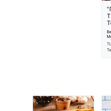
"
Т
Т
Ве
М
ТЦ
Т