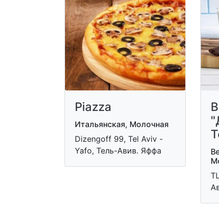
Piazza
B
"
Итальянская, Молочная
Т
Dizengoff 99, Tel Aviv -
Yafo, Тель-Авив. Яффа
Ве
М
ТЦ
Ав