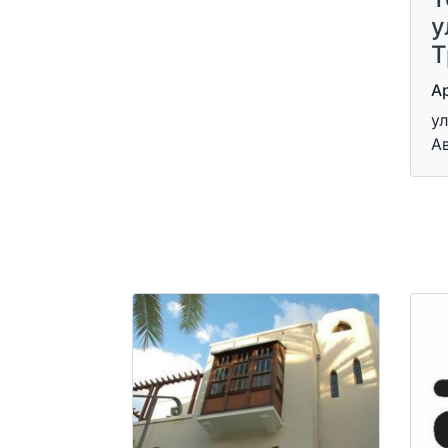
у
Т
А
ул
Ав