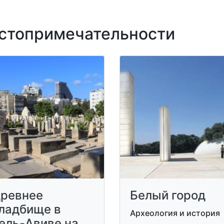
топримечательности
ревнее
Белый город
ладбище в
Археология и история
ель-Авиве на