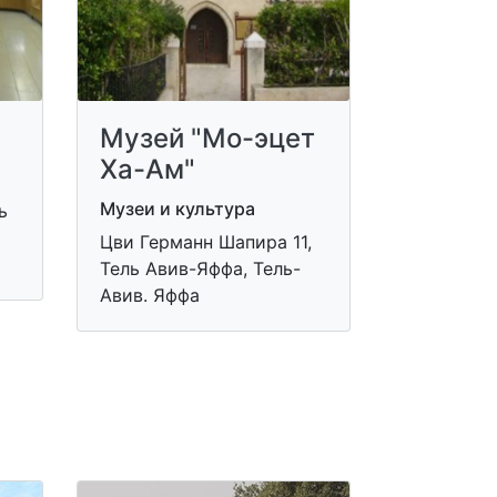
Музей "Мо-эцет
Ха-Ам"
Музеи и культура
ь
Цви Германн Шапира 11,
Тель Авив-Яффа, Тель-
Авив. Яффа