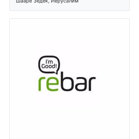
Шааре Зедек, Иерусалим