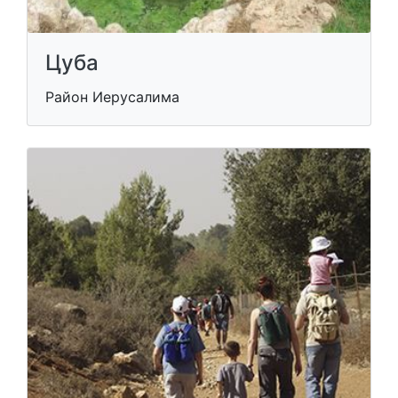
Цуба
Район Иерусалима