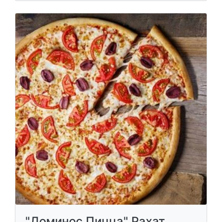
"Доминос Пицца" Рахат