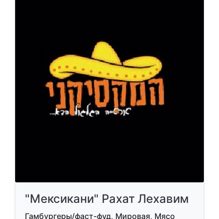
"Мексикани" Рахат Лехавим
Гамбургеры/фаст-фуд, Мировая, Мясо