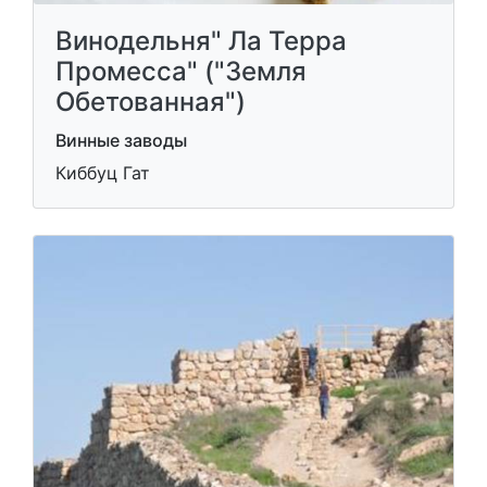
Винодельня" Ла Терра
Промесса" ("Земля
Обетованная")
Винные заводы
Киббуц Гат