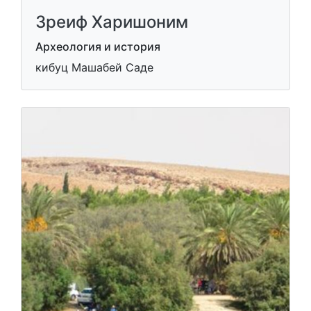
Зреиф Харишоним
Археология и история
кибуц Машабей Саде