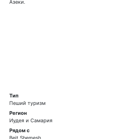
Азеки.
Тип
Пеший туризм
Регион
Иудея и Самария
Рядом с
Beit Shemesh