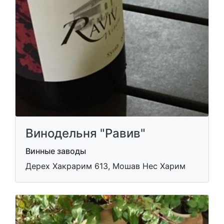
Винодельня "Равив"
Винные заводы
Дерех Хакрарим 613, Мошав Нес Харим