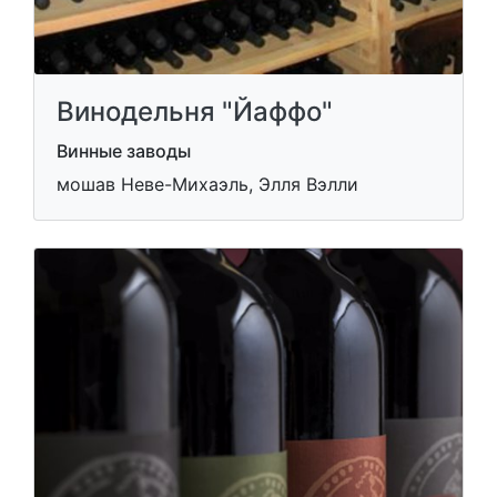
Винодельня "Йаффо"
Винные заводы
мошав Неве-Михаэль, Элля Вэлли