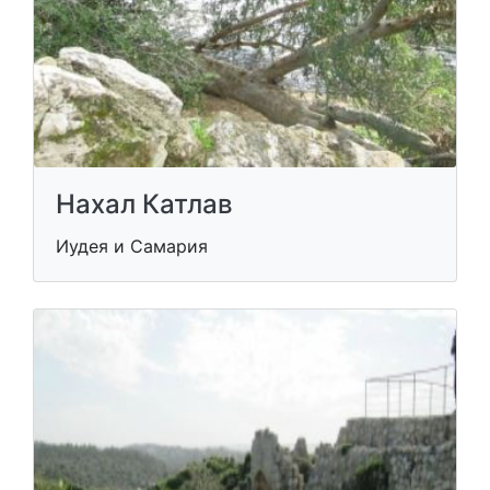
Нахал Катлав
Иудея и Самария