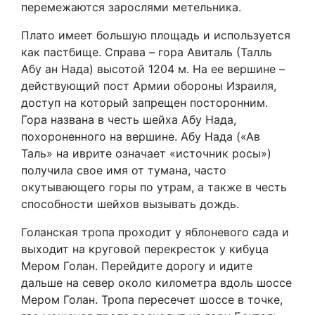
перемежаются зарослями метельника.
Плато имеет большую площадь и используется
как пастбище. Справа – гора Авиталь (Талль
Абу ан Нада) высотой 1204 м. На ее вершине –
действующий пост Армии обороны Израиля,
доступ на который запрещен посторонним.
Гора названа в честь шейха Абу Нада,
похороненного на вершине. Абу Нада («Ав
Таль» на иврите означает «источник росы»)
получила свое имя от тумана, часто
окутывающего горы по утрам, а также в честь
способности шейхов вызывать дождь.
Голанская тропа проходит у яблоневого сада и
выходит на круговой перекресток у кибуца
Мером Голан. Перейдите дорогу и идите
дальше на север около километра вдоль шоссе
Мером Голан. Тропа пересечет шоссе в точке,