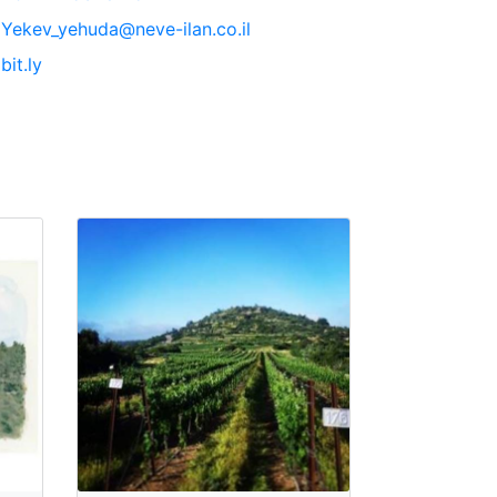
Yekev_yehuda@neve-ilan.co.il
bit.ly