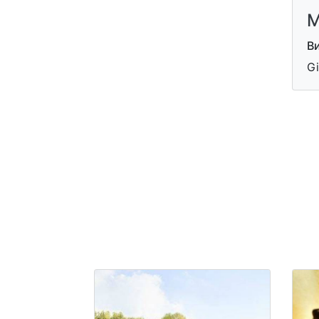
M
В
Gi