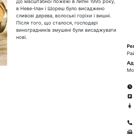
До масштабної пожежі в липні 1995 року,
в Неве-Ілан і Шореш було висаджено
сливові дерева, волоські горіхи і вишні.
Після того, що сталося, господарі
виноградників змушені були висаджувати
нові.
Ре
Ра
Ад
Мо