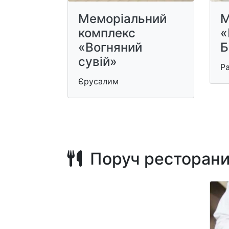
Меморіальний
М
комплекс
«
«Вогняний
Б
сувій»
Р
Єрусалим
Поруч ресторан