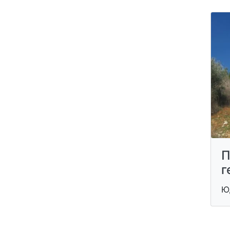
П
г
Ю