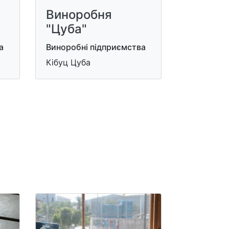
Виноробня
"Цуба"
а
Виноробні підприємства
Кібуц Цуба