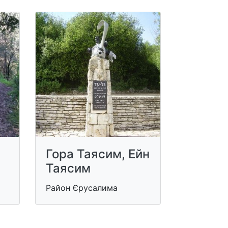
Гора Таясим, Ейн
Таясим
Район Єрусалима