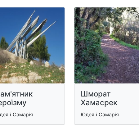
ам'ятник
Шморат
ероїзму
Хамасрек
дея і Самарія
Юдея і Самарія