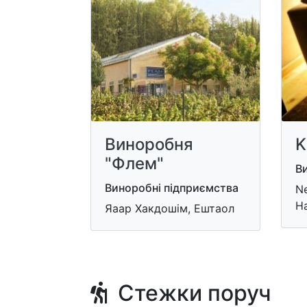
Виноробня
K
"Флем"
В
Виноробні підприємства
Ne
H
Яаар Хакдошім, Ештаол
Стежки поруч