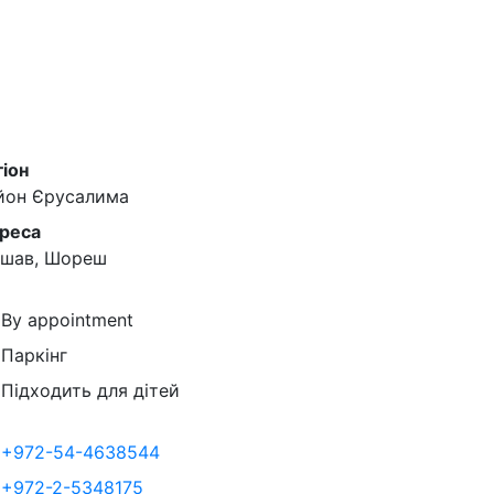
гіон
йон Єрусалима
реса
шав, Шореш
By appointment
Паркінг
Підходить для дітей
+972-54-4638544
+972-2-5348175