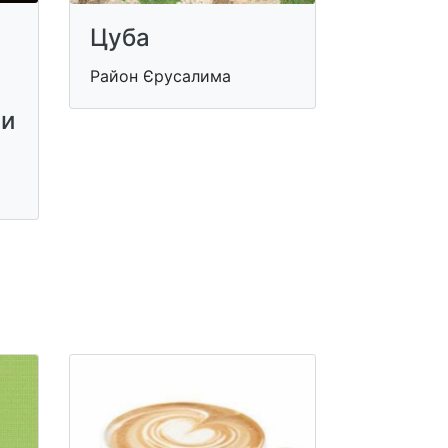
Цуба
Район Єрусалима
ми