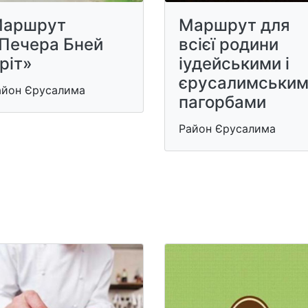
аршрут
Маршрут для
Печера Бней
всієї родини
ріт»
іудейськими і
єрусалимськи
айон Єрусалима
пагорбами
Район Єрусалима
и