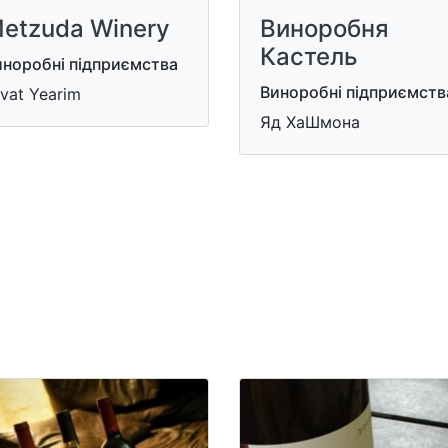
etzuda Winery
Виноробня
Кастель
иноробні підприємства
Виноробні підприємств
vat Yearim
Яд ХаШмона