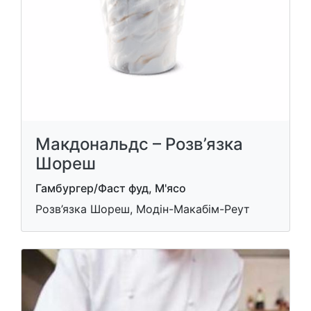
Макдональдс – Розв’язка
Шореш
Гамбургер/Фаст фуд, М'ясо
Розв’язка Шореш, Модін-Макабім-Реут