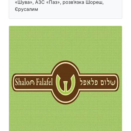
«Шува», АЗС «Паз», розв’язка Шореш,
Єрусалим