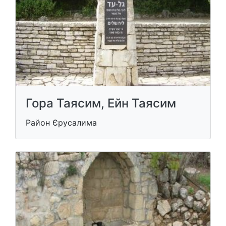
Гора Таясим, Ейн Таясим
Район Єрусалима