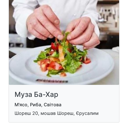
Муза Ба-Хар
М'ясо, Риба, Світова
Шореш 20, мошав Шореш, Єрусалим