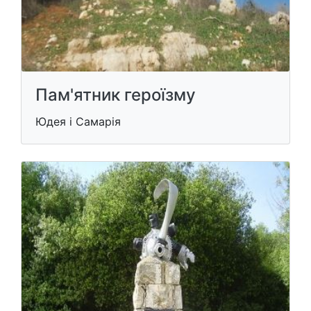
Пам'ятник героїзму
Юдея і Самарія