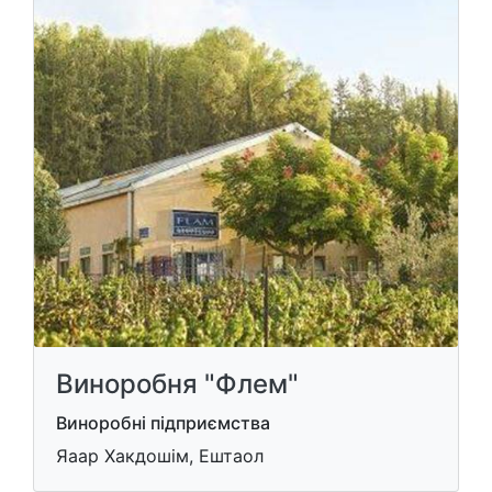
Виноробня "Флем"
Виноробні підприємства
Яаар Хакдошім, Ештаол