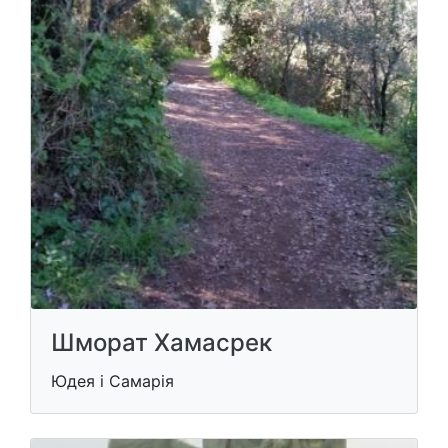
Шморат Хамасрек
Юдея і Самарія