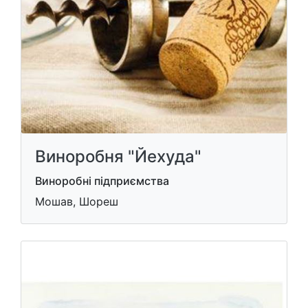
Виноробня "Йехуда"
Виноробні підприємства
Мошав, Шореш