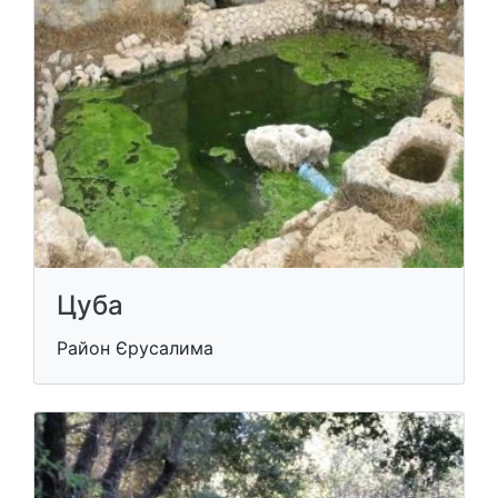
Цуба
Район Єрусалима