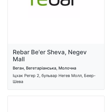
Rebar Be'er Sheva, Negev
Mall
Веган, Вегетаріанська, Молочна
Іцхак Регер 2, бульвар Негев Молл, Беер-
Шева