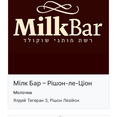
Мілк Бар – Рішон-ле-Ціон
Молочна
Ялдей Тегеран 3, Рішон Лезійон