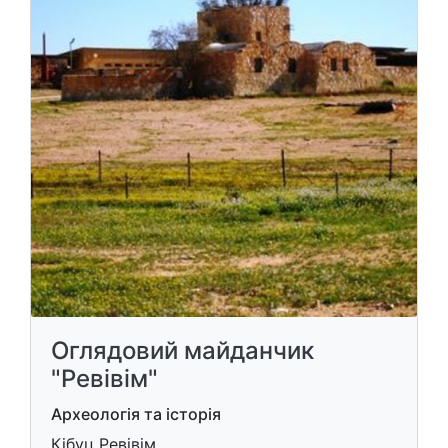
Оглядовий майданчик
"Ревівім"
Археологія та історія
Кібуц Ревівім