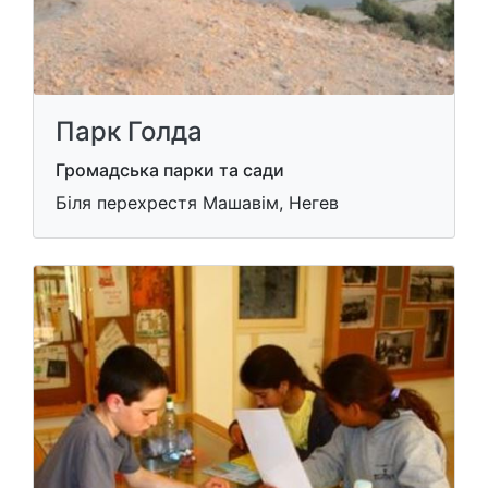
Парк Голда
Громадська парки та сади
Біля перехрестя Машавім, Негев