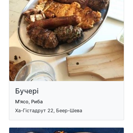
Бучері
М'ясо, Риба
Ха-Гістадрут 22, Беер-Шева