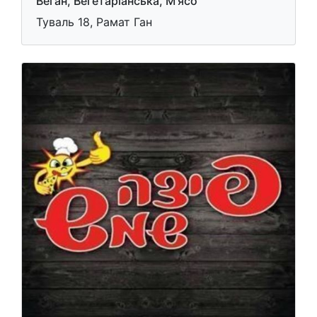
Веган, Вегетаріанська, М'ясо
Туваль 18, Рамат Ган