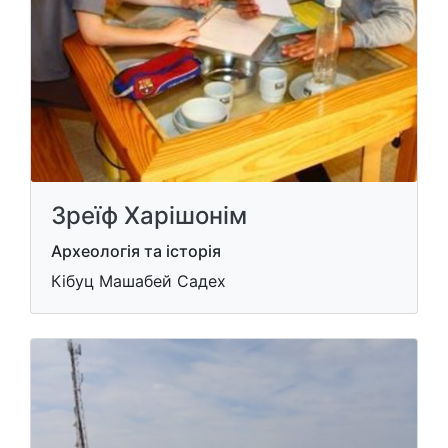
Зреїф Харішонім
Археологія та історія
Кібуц Машабей Садех