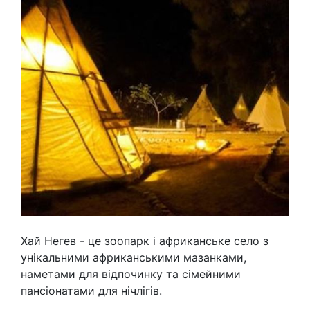
Хай Негев - це зоопарк і африканське село з
унікальними африканськими мазанками,
наметами для відпочинку та сімейними
пансіонатами для нічлігів.