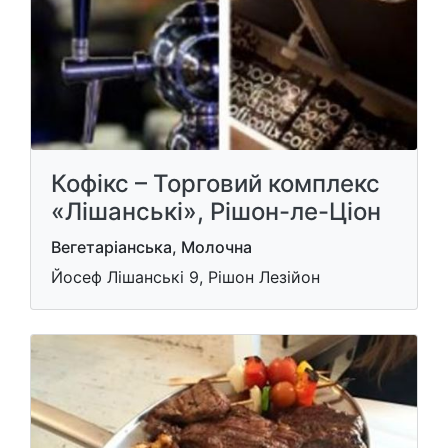
Кофікс – Торговий комплекс
«Лішанські», Рішон-ле-Ціон
Вегетаріанська, Молочна
Йосеф Лішанські 9, Рішон Лезійон