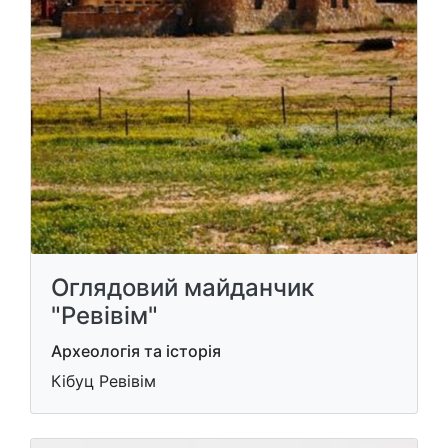
Оглядовий майданчик
"Ревівім"
Археологія та історія
Кібуц Ревівім