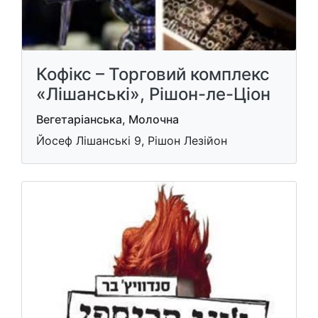
Кофікс – Торговий комплекс
«Лішанські», Рішон-ле-Ціон
Вегетаріанська, Молочна
Йосеф Лішанські 9, Рішон Лезійон