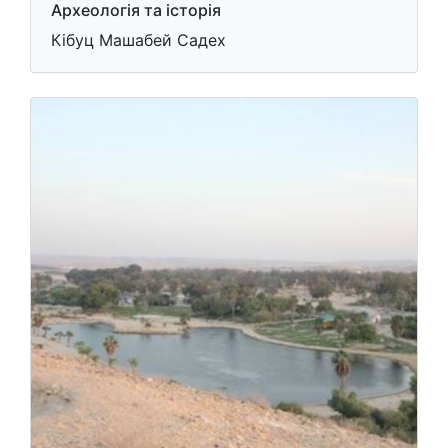
Археологія та історія
Кібуц Машабей Садех