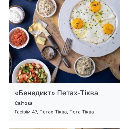
«Бенедикт» Петах-Тіква
Світова
Гасівім 47, Петах-Тіква, Пета Тіква