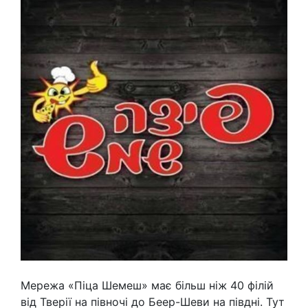
Мережа «Піца Шемеш» має більш ніж 40 філій
від Тверії на півночі до Беер-Шеви на півдні. Тут