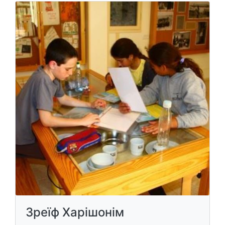
Зреїф Харішонім