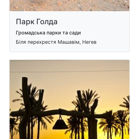
Парк Голда
Громадська парки та сади
Біля перехрестя Машавім, Негев