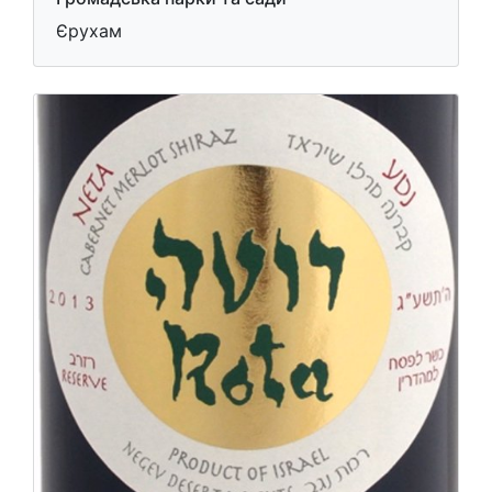
Єрухам