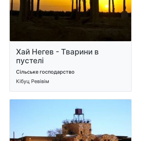
Хай Негев - Тварини в
пустелі
Сільське господарство
Кібуц Ревівім