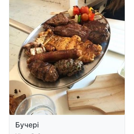
Бучері