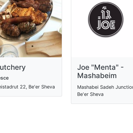
utchery
Joe "Menta" -
Mashabeim
esce
istadrut 22, Be'er Sheva
Mashabei Sadeh Junctio
Be'er Sheva