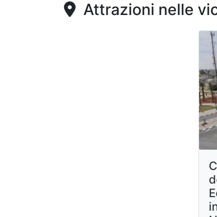
Attrazioni nelle vi
C
d
E
i