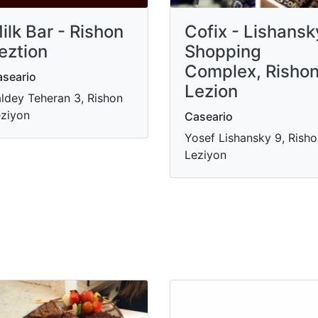
ilk Bar - Rishon
Cofix - Lishansk
eztion
Shopping
Complex, Risho
seario
Lezion
ldey Teheran 3, Rishon
ziyon
Caseario
Yosef Lishansky 9, Rish
Leziyon