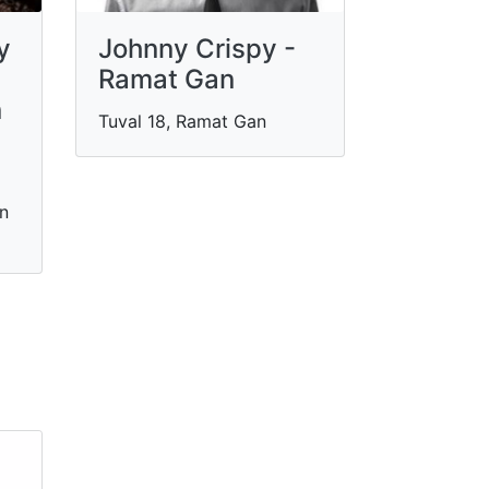
y
Johnny Crispy -
Ramat Gan
n
Tuval 18, Ramat Gan
on