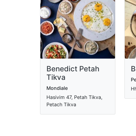
Benedict Petah
B
Tikva
P
Mondiale
Hh
Hasivim 47, Petah Tikva,
Petach Tikva