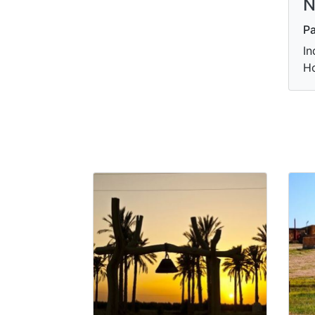
N
Pa
In
H