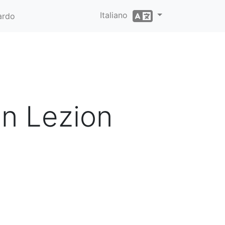
Italiano
ardo
on Lezion