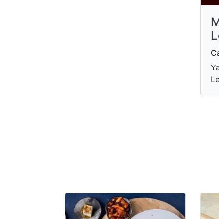
M
L
Ca
Ya
Le