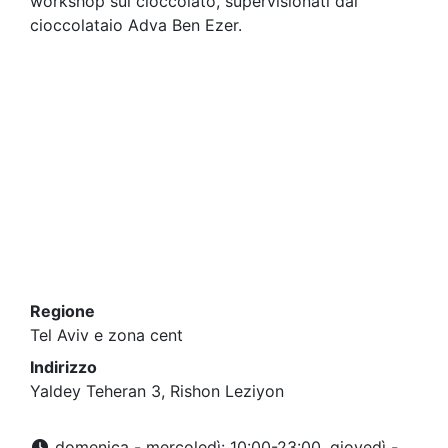
workshop sul cioccolato, supervisionati dal
cioccolataio Adva Ben Ezer.
Regione
Tel Aviv e zona cent
Indirizzo
Yaldey Teheran 3, Rishon Leziyon
domenica - mercoledì: 10:00-23:00, giovedì -