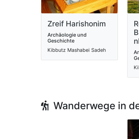
Zreif Harishonim
R
B
Archäologie und
n
Geschichte
Kibbutz Mashabei Sadeh
Ar
Ge
Ki
Wanderwege in de