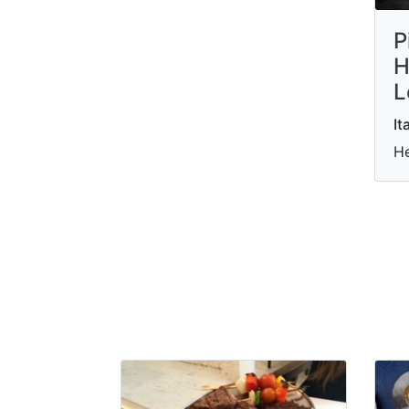
P
H
L
It
He