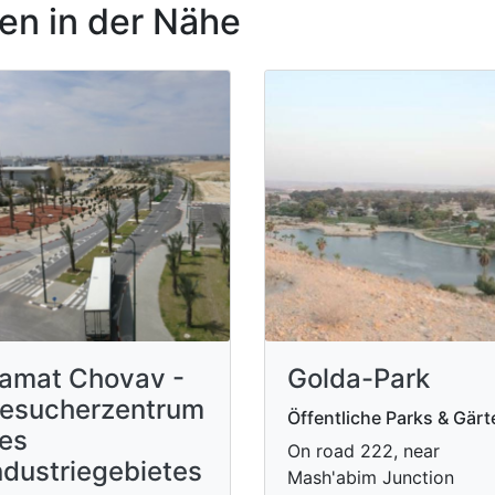
n in der Nähe
amat Chovav -
Golda-Park
esucherzentrum
Öffentliche Parks & Gärt
es
On road 222, near
ndustriegebietes
Mash'abim Junction