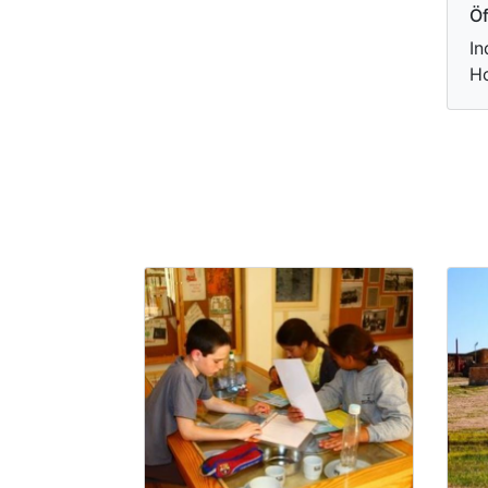
Öf
In
H