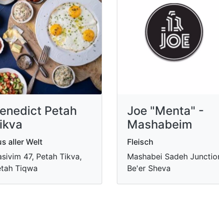
enedict Petah
Joe "Menta" -
ikva
Mashabeim
s aller Welt
Fleisch
sivim 47, Petah Tikva,
Mashabei Sadeh Junctio
tah Tiqwa
Be'er Sheva