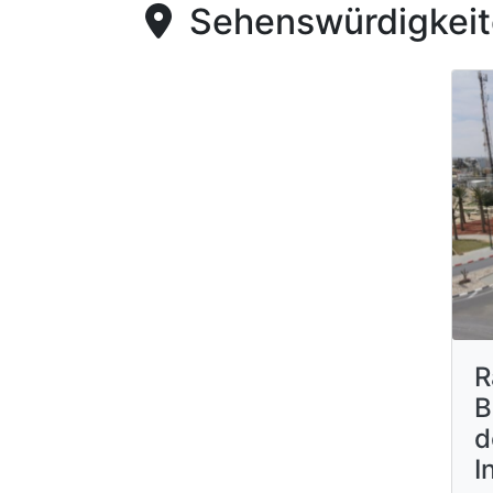
Sehenswürdigkeite
R
B
d
I