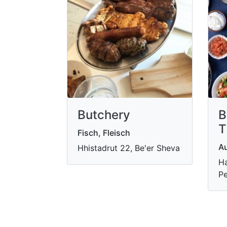
Butchery
B
T
Fisch, Fleisch
Au
Hhistadrut 22, Be'er Sheva
Ha
Pe