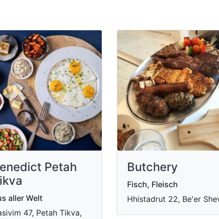
enedict Petah
Butchery
ikva
Fisch, Fleisch
s aller Welt
Hhistadrut 22, Be'er She
sivim 47, Petah Tikva,