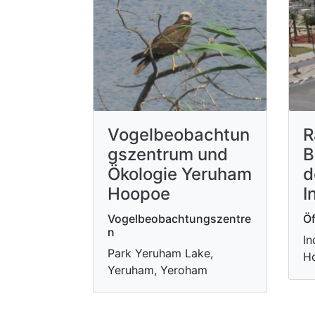
Vogelbeobachtun
R
gszentrum und
B
Ökologie Yeruham
d
Hoopoe
I
Vogelbeobachtungszentre
Öf
n
In
Park Yeruham Lake,
H
Yeruham, Yeroham