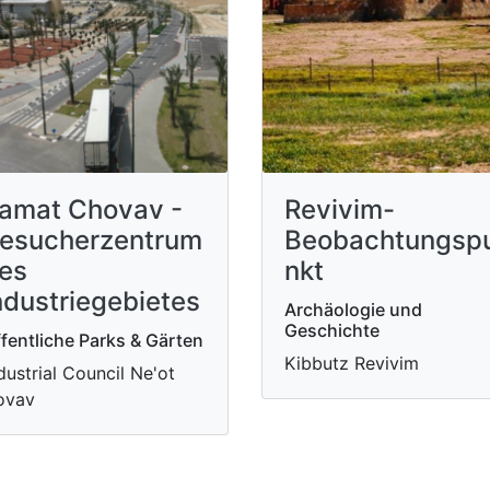
amat Chovav -
Revivim-
esucherzentrum
Beobachtungsp
es
nkt
ndustriegebietes
Archäologie und
Geschichte
fentliche Parks & Gärten
Kibbutz Revivim
dustrial Council Ne'ot
ovav