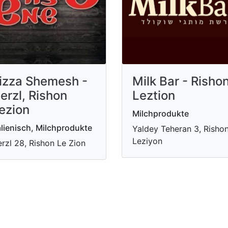
izza Shemesh -
Milk Bar - Risho
erzl, Rishon
Leztion
ezion
Milchprodukte
alienisch, Milchprodukte
Yaldey Teheran 3, Risho
Leziyon
rzl 28, Rishon Le Zion