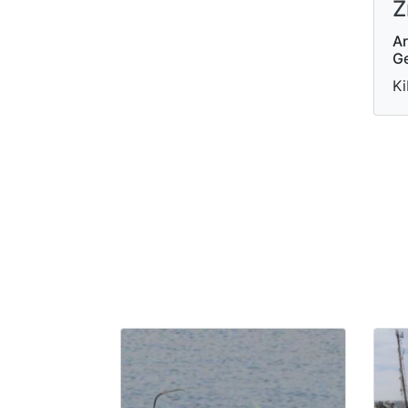
Z
Ar
Ge
Ki