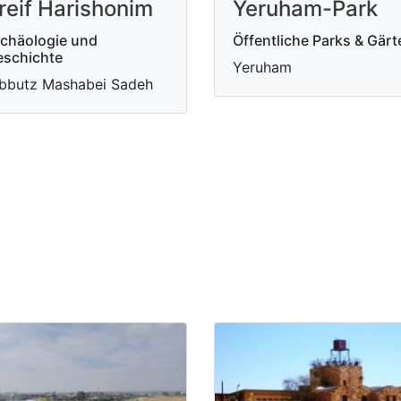
reif Harishonim
Yeruham-Park
chäologie und
Öffentliche Parks & Gärt
schichte
Yeruham
bbutz Mashabei Sadeh