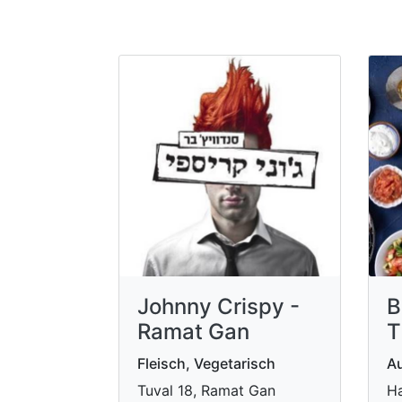
Johnny Crispy -
B
Ramat Gan
T
Fleisch, Vegetarisch
Au
Tuval 18, Ramat Gan
Ha