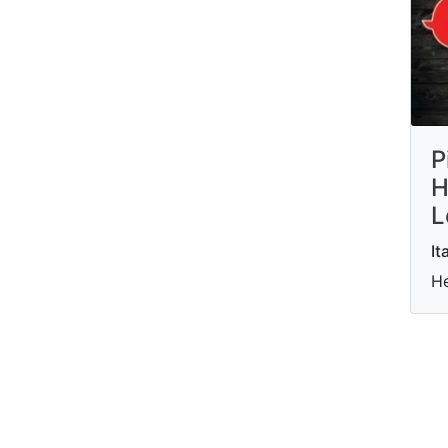
P
H
L
It
He