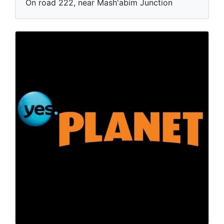
On road 222, near Mash'abim Junction