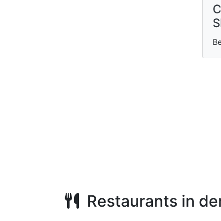
C
S
Be
Restaurants in de