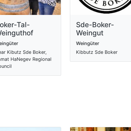
oker-Tal-
Sde-Boker-
einguthof
Weingut
eingüter
Weingüter
ar Kibutz Sde Boker,
Kibbutz Sde Boker
amat HaNegev Regional
uncil