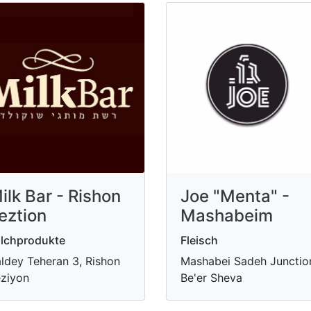
ilk Bar - Rishon
Joe "Menta" -
eztion
Mashabeim
lchprodukte
Fleisch
ldey Teheran 3, Rishon
Mashabei Sadeh Junctio
ziyon
Be'er Sheva