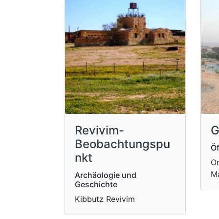
Revivim-
G
Beobachtungspu
Öf
nkt
On
Ma
Archäologie und
Geschichte
Kibbutz Revivim