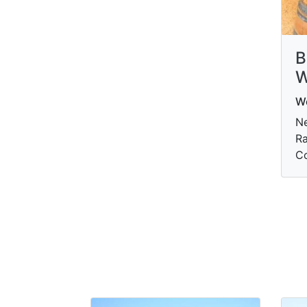
B
W
W
Ne
R
Co