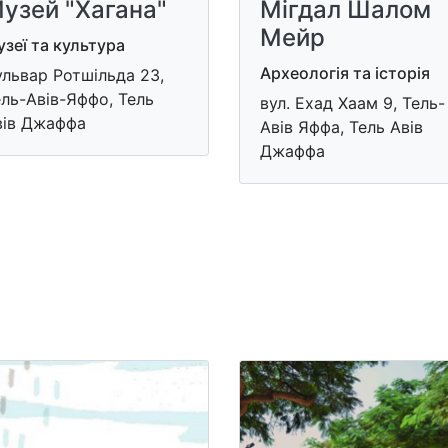
узей "Хагана"
Мігдал Шалом
Мейр
зеї та культура
Археологія та історія
львар Ротшільда 23,
ль-Авів-Яффо, Тель
вул. Ехад Хаам 9, Тель-
вів Джаффа
Авів Яффа, Тель Авів
Джаффа