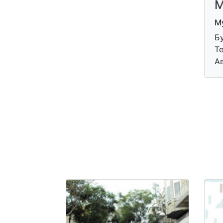
М
Му
Бу
Те
А