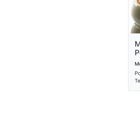
М
Р
М
Ро
Т