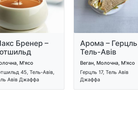
акс Бренер –
Арома – Герцль
отшильд
Тель-Авів
олочна, М'ясо
Веган, Молочна, М'ясо
тшильд 45, Тель-Авів,
Герцль 17, Тель Авів
ель Авів Джаффа
Джаффа