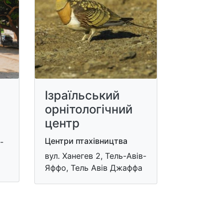
Ізраїльський
орнітологічний
центр
Центри птахівництва
-
вул. Ханегев 2, Тель-Авів-
Яффо, Тель Авів Джаффа