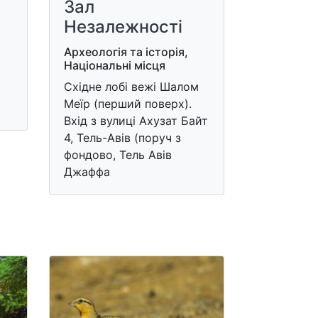
Зал
Незалежності
Археологія та історія,
Національні місця
Східне лобі вежі Шалом
Меїр (перший поверх).
Вхід з вулиці Ахузат Байт
4, Тель-Авів (поруч з
фондово, Тель Авів
Джаффа