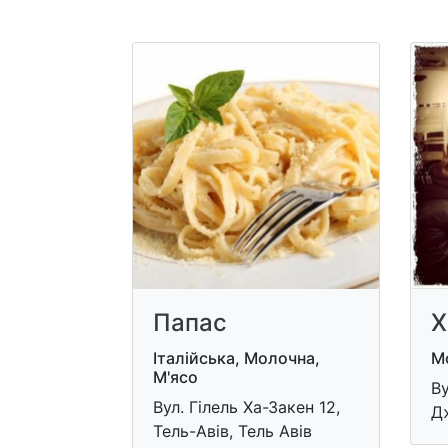
Папас
Х
Італійська, Молочна,
М
М'ясо
Ву
Вул. Гілель Ха-Закен 12,
Д
Тель-Авів, Тель Авів