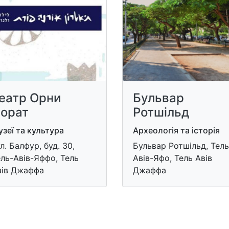
еатр Орни
Бульвар
орат
Ротшільд
зеї та культура
Археологія та історія
л. Балфур, буд. 30,
Бульвар Ротшільд, Тель
ль-Авів-Яффо, Тель
Авів-Яфо, Тель Авів
вів Джаффа
Джаффа