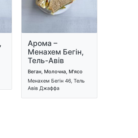
,
Арома –
Менахем Бегін,
Тель-Авів
Веган, Молочна, М'ясо
Менахем Бегін 46, Тель
Авів Джаффа