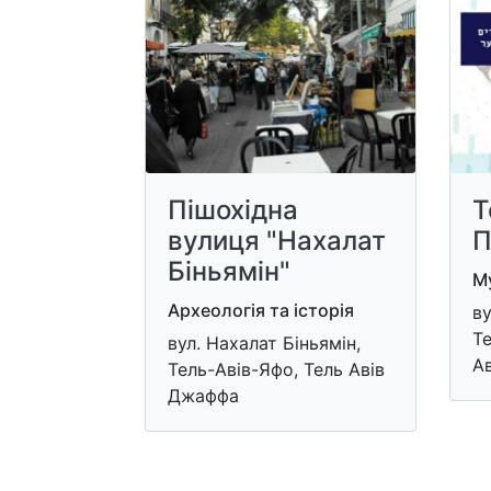
Пішохідна
Т
вулиця "Нахалат
П
Біньямін"
Му
Археологія та історія
ву
Те
вул. Нахалат Біньямін,
А
Тель-Авів-Яфо, Тель Авів
Джаффа