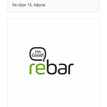
Ха-Шук 13, Афула