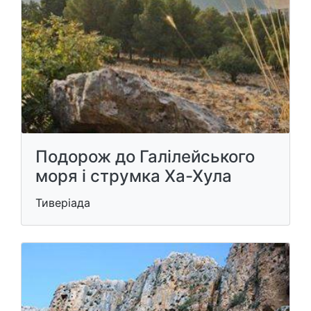
Подорож до Галілейського ​​
моря і струмка Ха-Хула
Тиверіада