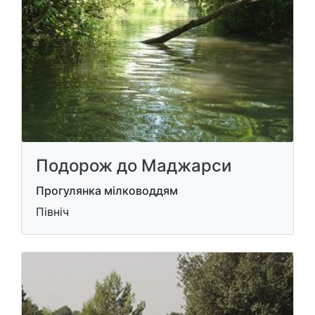
Подорож до Маджарси
Прогулянка мілководдям
Північ