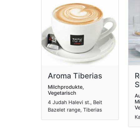
Aroma Tiberias
R
S
Milchprodukte,
Vegetarisch
Au
Mi
4 Judah Halevi st., Beit
Ve
Bazelet range, Tiberias
Ka