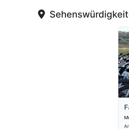
Sehenswürdigkeite
F
M
Ar