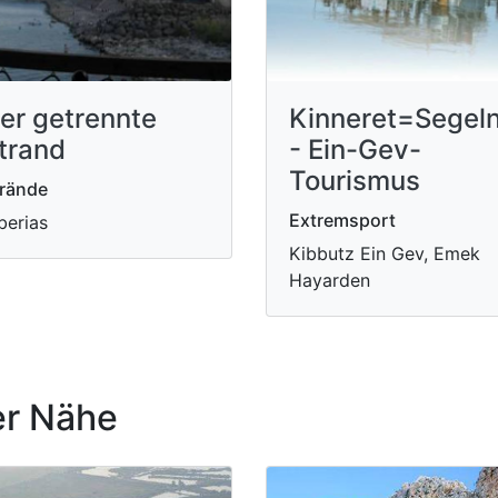
er getrennte
Kinneret=Segel
trand
- Ein-Gev-
Tourismus
rände
Extremsport
berias
Kibbutz Ein Gev, Emek
Hayarden
r Nähe