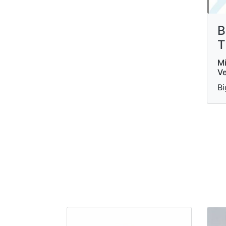
B
T
Mi
Ve
Bi