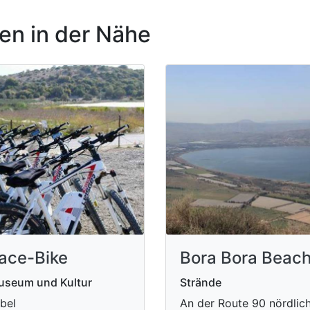
n in der Nähe
ace-Bike
Bora Bora Beac
useum und Kultur
Strände
bel
An der Route 90 nördlic