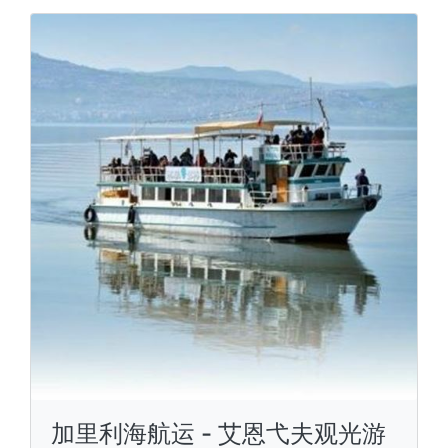
加里利海航运 - 艾恩弋夫观光游