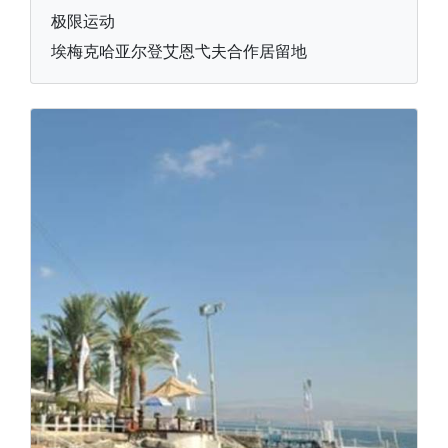
极限运动
埃梅克哈亚尔登艾恩弋夫合作居留地