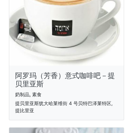
阿罗玛（芳香）意式咖啡吧－提
贝里亚斯
奶制品, 素食
提贝里亚斯犹大哈莱维街 4 号贝特巴泽莱特区,
提比里亚