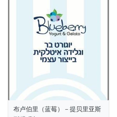
布卢伯里（蓝莓）－提贝里亚斯