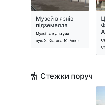
Музей в'язнів
Ц
підземелля
Ф
А
Музеї та культура
Св
вул. Ха-Хагана 10, Акко
Ст
Стежки поруч