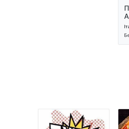
П
А
Іт
Бе