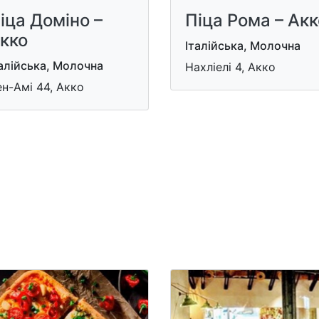
іца Доміно –
Піца Рома – Акк
кко
Італійська, Молочна
алійська, Молочна
Нахліелі 4, Акко
н-Амі 44, Акко