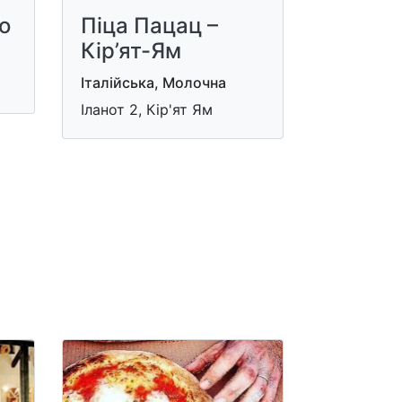
о
Піца Пацац –
Кір’ят-Ям
Італійська, Молочна
Іланот 2, Кір'ят Ям