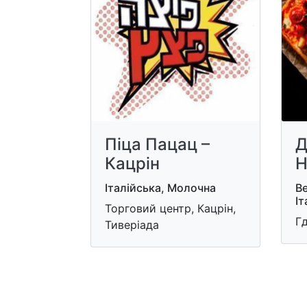
Піца Пацац –
Д
Кацрін
Н
Італійська, Молочна
Ве
Іт
Торговий центр, Кацрін,
Гд
Тиверіада