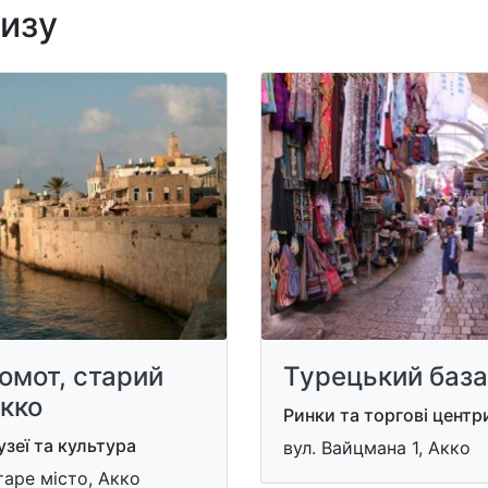
лизу
омот, старий
Турецький баз
кко
Ринки та торгові центр
зеї та культура
вул. Вайцмана 1, Акко
аре місто, Акко