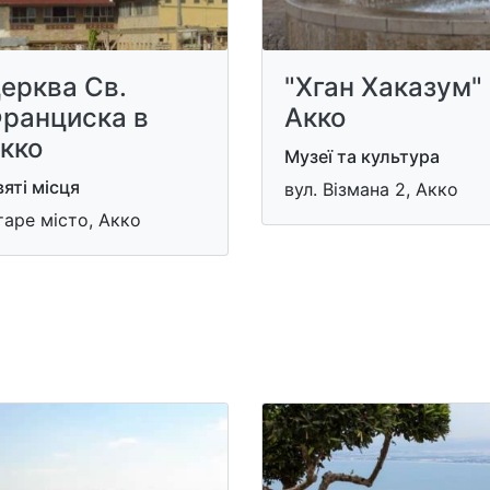
ерква Св.
"Хган Хаказум" 
ранциска в
Акко
кко
Музеї та культура
яті місця
вул. Візмана 2, Акко
аре місто, Акко