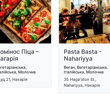
омінос Піца –
Pasta Basta -
агарія
Nahariyya
гетаріанська,
Веган, Вегетаріанська,
алійська, Молочна
Італійська, Молочна
уд 21, Нахарія
35 Haga'aton St.,
Nahariyya, Нахарія