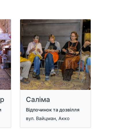
ар
Саліма
и
Відпочинок та дозвілля
вул. Вайцман, Акко