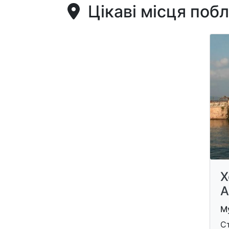
Цікаві місця поб
Х
А
Му
Ст