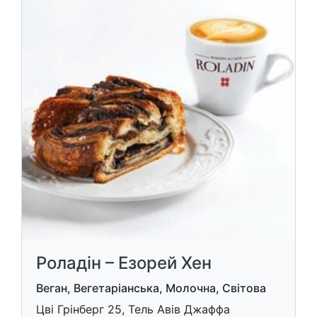
Роладін – Езорей Хен
Веган, Вегетаріанська, Молочна, Світова
Цві Грінберг 25, Тель Авів Джаффа