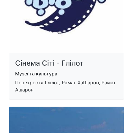
Сінема Сіті - Глілот
Музеї та культура
Перехрестя Глілот, Рамат ХаШарон, Рамат
Ашарон