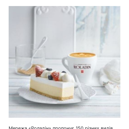
Мережа «Роладін» пропонує 150 різних видів