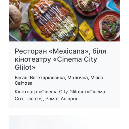
Ресторан «Mexicana», біля
кінотеатру «Cinema City
Glilot»
Веган, Вегетаріанська, Молочна, М'ясо,
Світова
Кінотеатр «Cinema City Glilot» («Сінема
Сіті Глілот»), Рамат Ашарон