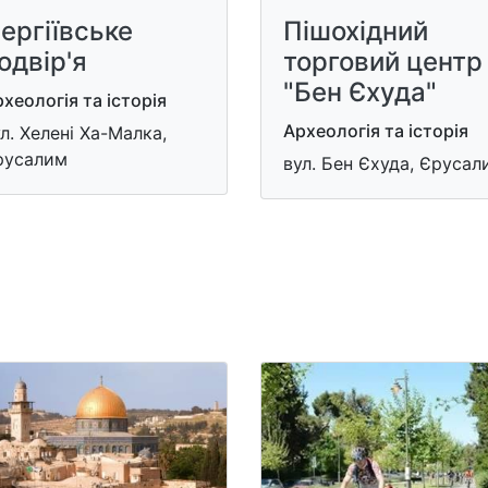
ергіївське
Пішохідний
одвір'я
торговий центр
"Бен Єхуда"
хеологія та історія
Археологія та історія
л. Хелені Ха-Малка,
русалим
вул. Бен Єхуда, Єрусал