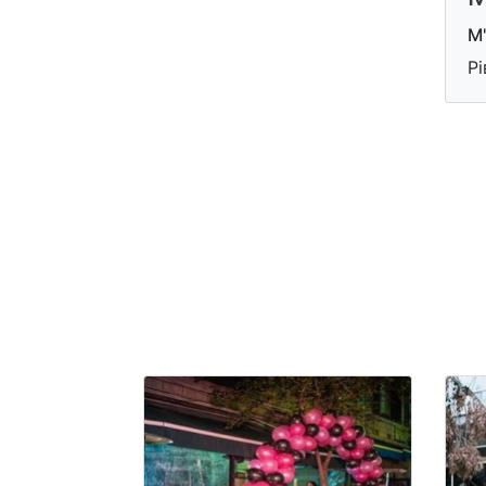
М'
Рі