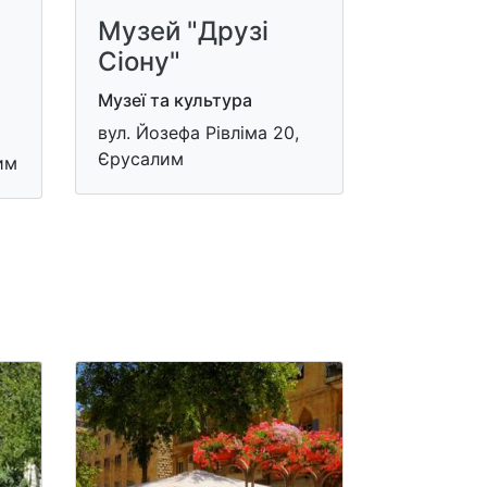
Музей "Друзі
Сіону"
Музеї та культура
вул. Йозефа Рівліма 20,
Єрусалим
им