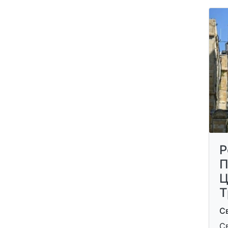
Р
П
Ц
Т
Св
Св