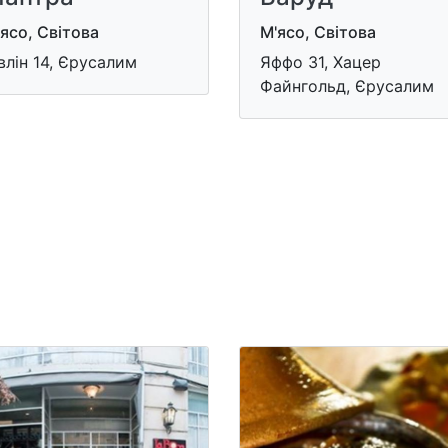
ясо, Світова
М'ясо, Світова
влін 14, Єрусалим
Яффо 31, Хацер
Файнгольд, Єрусалим