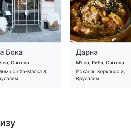
а Бока
Дарна
ясо, Світова
М'ясо, Риба, Світова
ломціон Ха-Малка 8,
Йоханан Хорканос 3,
русалим
Єрусалим
лизу