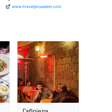
www.itraveljerusalem.com
Габріела