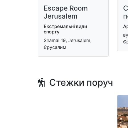
Escape Room
С
Jerusalem
п
Екстремальні види
Ар
спорту
ву
Shamai 19, Jerusalem,
Є
Єрусалим
Стежки поруч