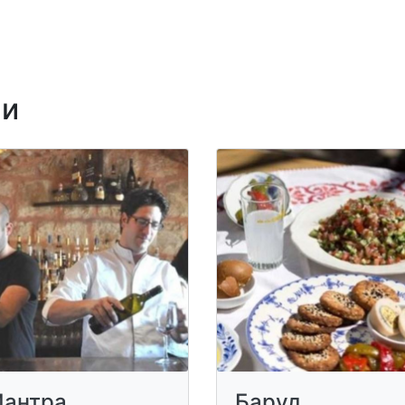
ни
антра
Баруд