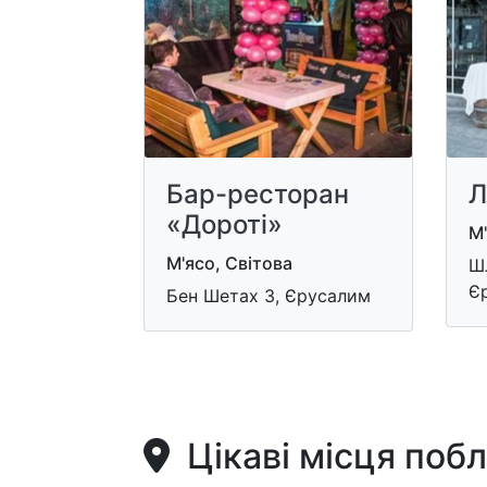
Бар-ресторан
Л
«Дороті»
М'
М'ясо, Світова
Ш
Є
Бен Шетах 3, Єрусалим
Цікаві місця поб