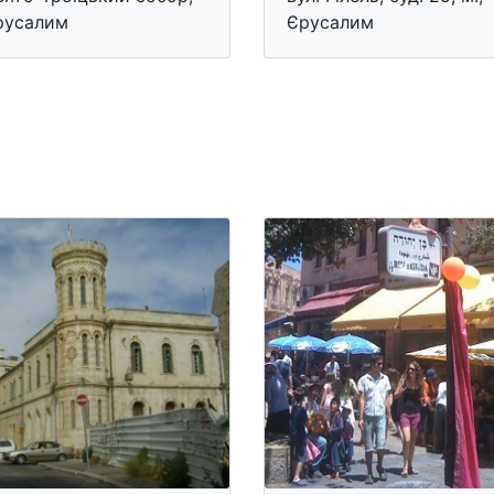
русалим
Єрусалим