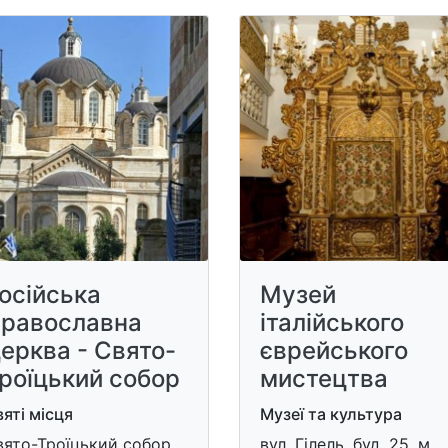
осійська
Музей
равославна
італійського
ерква - Свято-
єврейського
роїцький собор
мистецтва
яті місця
Музеї та культура
ято-Троїцький собор,
вул. Гілель, буд. 25, м.,