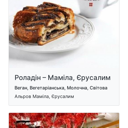
Роладін – Маміла, Єрусалим
Веган, Вегетаріанська, Молочна, Світова
Альров Маміла, Єрусалим