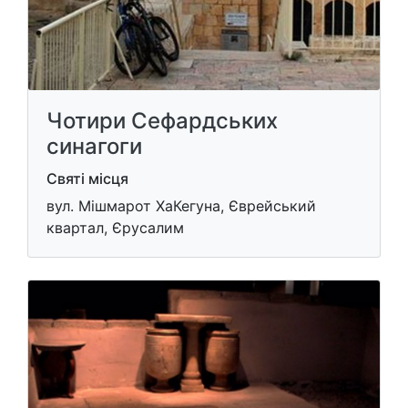
Чотири Сефардських
синагоги
Святі місця
вул. Мішмарот ХаКегуна, Єврейський
квартал, Єрусалим