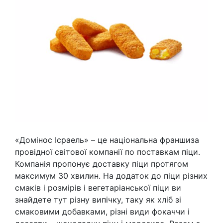
«Домінос Ісраель» – це національна франшиза
провідної світової компанії по поставкам піци.
Компанія пропонує доставку піци протягом
максимум 30 хвилин. На додаток до піци різних
смаків і розмірів і вегетаріанської піци ви
знайдете тут різну випічку, таку як хліб зі
смаковими добавками, різні види фокаччи і