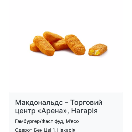
Макдональдс – Торговий
центр «Арена», Нагарія
Гамбургер/Фаст фуд, М'ясо
Сдерот Бен Цві 1, Нахарія