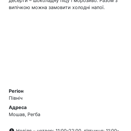
десерти – шоколадну піцу і морозиво. Разом з
випічкою можна замовити холодні напої.
Регіон
Північ
Адреса
Мошав, Регба
Неділя – четвер: 11:00-22:00, п’ятниця: 11:00-