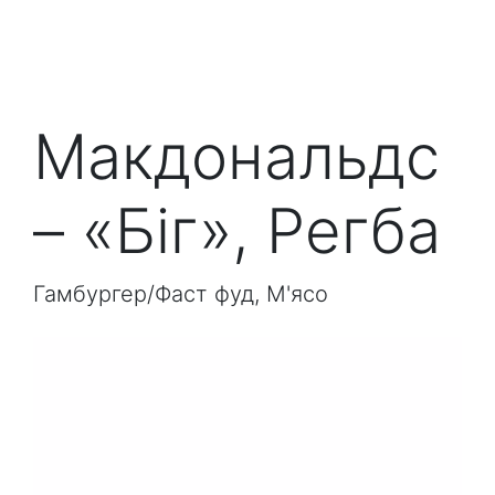
Макдональдс
– «Біг», Регба
Гамбургер/Фаст фуд, М'ясо