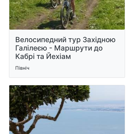
Велосипедний тур Західною
Галілеєю - Маршрути до
Кабрі та Йехіам
Північ